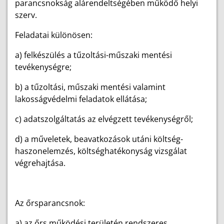
parancsnokság alárendeltségében működő helyi
szerv.
Feladatai különösen:
a) felkészülés a tűzoltási-műszaki mentési
tevékenységre;
b) a tűzoltási, műszaki mentési valamint
lakosságvédelmi feladatok ellátása;
c) adatszolgáltatás az elvégzett tevékenységről;
d) a műveletek, beavatkozások utáni költség-
haszonelemzés, költséghatékonyság vizsgálat
végrehajtása.
Az őrsparancsnok:
a) az őrs működési területén rendszeres