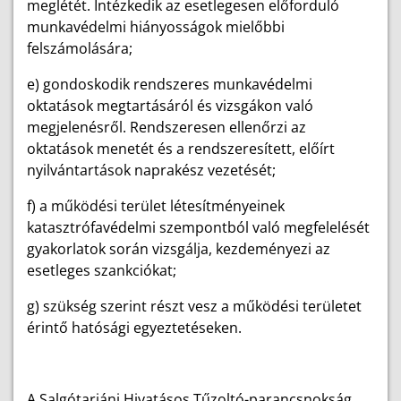
meglétét. Intézkedik az esetlegesen előforduló
munkavédelmi hiányosságok mielőbbi
felszámolására;
e) gondoskodik rendszeres munkavédelmi
oktatások megtartásáról és vizsgákon való
megjelenésről. Rendszeresen ellenőrzi az
oktatások menetét és a rendszeresített, előírt
nyilvántartások naprakész vezetését;
f) a működési terület létesítményeinek
katasztrófavédelmi szempontból való megfelelését
gyakorlatok során vizsgálja, kezdeményezi az
esetleges szankciókat;
g) szükség szerint részt vesz a működési területet
érintő hatósági egyeztetéseken.
A Salgótarjáni Hivatásos Tűzoltó-parancsnokság