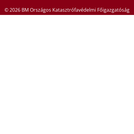
© 2026 BM Országos Katasztrófavédelmi Főigazgatóság