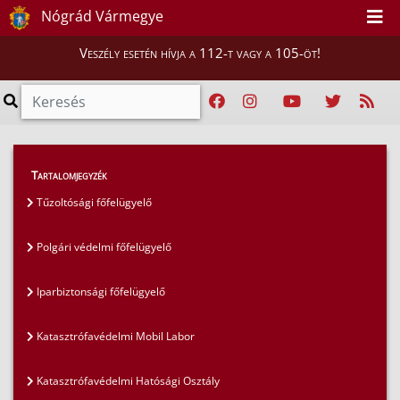
Nógrád Vármegye
Veszély esetén hívja a 112-t vagy a 105-öt!
Magunkról
>
Szervezeti felépítés
>
Tartalomjegyzék
Katasztrófavédelmi őrsök
Tűzoltósági főfelügyelő
Polgári védelmi főfelügyelő
Iparbiztonsági főfelügyelő
Katasztrófavédelmi Mobil Labor
Katasztrófavédelmi Hatósági Osztály