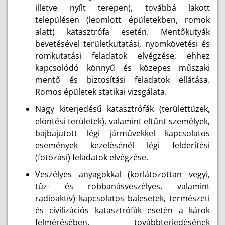
illetve nyílt terepen), továbbá lakott
településen (leomlott épületekben, romok
alatt) katasztrófa esetén. Mentőkutyák
bevetésével területkutatási, nyomkövetési és
romkutatási feladatok elvégzése, ehhez
kapcsolódó könnyű és közepes műszaki
mentő és biztosítási feladatok ellátása.
Romos épületek statikai vizsgálata.
Nagy kiterjedésű katasztrófák (területtüzek,
elöntési területek), valamint eltűnt személyek,
bajbajutott légi járművekkel kapcsolatos
események kezelésénél légi felderítési
(fotózási) feladatok elvégzése.
Veszélyes anyagokkal (korlátozottan vegyi,
tűz- és robbanásveszélyes, valamint
radioaktív) kapcsolatos balesetek, természeti
és civilizációs katasztrófák esetén a károk
felmérésében, továbbterjedésének