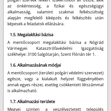
polgári szervek felkért szakértőiből áll össze, akik
az önkéntesség, a fizikai és egészségügyi
alkalmasság, valamint szakmai felkészültség
alapján megfelelő kiképzés és felkészítés után
képesek a feladatok ellátására.
1.5. Megalakítási bázisa
A mentőcsoport megalakítási bázisa a Nógrád
Vármegyei Katasztrófavédelmi Igazgatóság
székhelye: 3100 Salgótarján, Szent Flórián tér 1.
1.6. Alkalmazásának módjai
A mentőcsoport (területi polgári védelmi szervezet)
egésze, vagy a kialakult helyzet függvényében
annak egyes részei, esetleg csökkentett létszámmal
is alkalmazható.
1.7. Alkalmazási területe
Megyei szinten a veszélyeztetett település