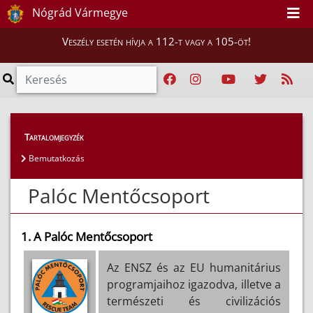
Nógrád Vármegye
Veszély esetén hívja a 112-t vagy a 105-öt!
Magunkról
>
Palóc Mentőcsoport
Tartalomjegyzék
Bemutatkozás
Palóc Mentőcsoport
1. A Palóc Mentőcsoport
Az ENSZ és az EU humanitárius
programjaihoz igazodva, illetve a
természeti és civilizációs