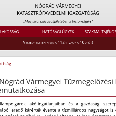
NÓGRÁD VÁRMEGYEI
KATASZTRÓFAVÉDELMI IGAZGATÓSÁG
„Magyarország szolgálatában a biztonságért”
LAKOSSÁG
HATÓSÁGI ÜGYEK
SZAKMAI TÁJÉKO
Veszély esetén hívja a 112-t vagy a 105-öt!
ottság
Nógrád Vármegyei Tűzmegelőzési 
emutatkozása
llampolgárok lakó-ingatlanjaiban és a gazdasági szere
sából eredő kárérték évente a tízmilliárdos nagyságot is e