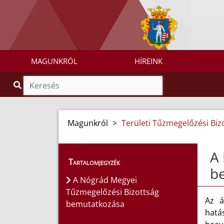
MAGUNKRÓL
HÍREINK
Magunkról
>
Területi Tűzmegelőzési Biz
A 
Tartalomjegyzék
b
A Nógrád Megyei
Tűzmegelőzési Bizottság
Az á
bemutatkozása
hatá