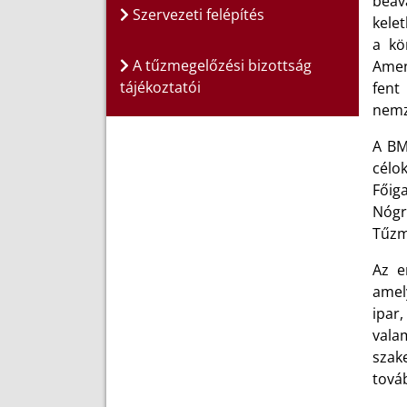
beava
Szervezeti felépítés
kelet
a kö
A tűzmegelőzési bizottság
Amen
tájékoztatói
fent
nemz
A BM
célo
Főig
Nógr
Tűzm
Az e
amel
ipar
vala
szak
tová