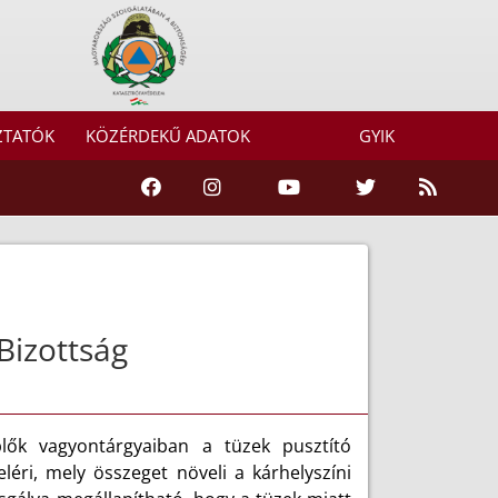
ZTATÓK
KÖZÉRDEKŰ ADATOK
GYIK
Bizottság
plők vagyontárgyaiban a tüzek pusztító
léri, mely összeget növeli a kárhelyszíni