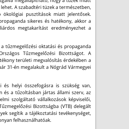
zsgálva megállapítható, hogy a tüzek miatt
 lehet. A szabadtéri tüzek a természetben,
ökológiai pusztítások miatt jelentősek.
propaganda sikeres és hatékony, akkor a
lliárdos megtakarítást eredményezhet a
 a tűzmegelőzési oktatási és propaganda
Országos Tűzmegelőzési Bizottságot. A
tékony területi megvalósítás érdekében a
uár 31-én megalakult a Nógrád Vármegyei
i és helyi összefogásra is szükség van,
és a tűzoltásban jártas állami szerv, az
lmi szolgáltató vállalkozások képviselői,
űzmegelőzési Bizottságba (VTB) delegált
ek segítik a tájékoztatási tevékenységet,
onyan felhasználhatóak.