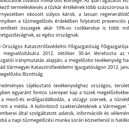
tkozások további milliárdos költsége. Az ipari ágazatot vi
kező termeléskiesés a tűzkár értékének több százszorosa is
rnyezetben okozott súlyos károk, a lassan regenerálódó 
nyiben a tűzmegelőzés érdekében folytatott prevenciós 
 említett összegek akár 10%-os csökkenése is több mi
etgazdaságnak, az egész országnak.
 Országos Katasztrófavédelmi Főigazgatóság Főigazgatója
k megvalósítására 2012. október 30-án létrehozta az 
azgatói iránymutatás alapján, a megelőzési tevékenység ha
ád Vármegyei Katasztrófavédelmi Igazgatóságon 2012. jan
egelőzési Bizottság.
redményes tájékoztató tevékenységhez országos, terület
yben egyaránt fontos szerepet kap a tüzek megelőzésében 
, a mező-és erdőgazdálkodás, a vízügyi szervek, a tűzvéde
mint a média. A különböző szakterületeknek a Vármegyei T
emberei által szolgáltatott adatok, információk és vélemény
bbá a napi tűzmegelőzési munka során közvetlenül is haték