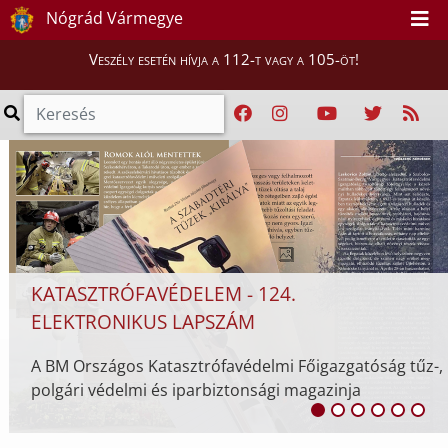
HASZNÁLJA A VÉSZ-T, A
Nógrád Vármegye
KATASZTRÓFAVÉDELEM INGYENES
VESZÉLYHELYZETI ALKALMAZÁSÁT
Veszély esetén hívja a 112-t vagy a 105-öt!
A VÉSZ a közlekedési balesetekről, tűzesetekrő
rendkívüli helyzetekről, valamint a meteorológ
szolgálat riasztásairól is ad tájékoztatást.
óság tűz-,