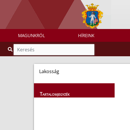
MAGUNKRÓL
HÍREINK
Lakosság
Tartalomjegyzék