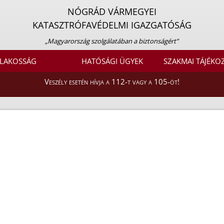
NÓGRÁD VÁRMEGYEI
KATASZTRÓFAVÉDELMI IGAZGATÓSÁG
„Magyarország szolgálatában a biztonságért”
LAKOSSÁG
HATÓSÁGI ÜGYEK
SZAKMAI TÁJÉKO
Veszély esetén hívja a 112-t vagy a 105-öt!