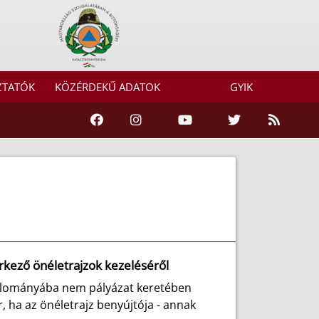
ZTATÓK
KÖZÉRDEKŰ ADATOK
GYIK
rkező önéletrajzok kezeléséről
állományába nem pályázat keretében
, ha az önéletrajz benyújtója - annak