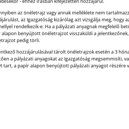
désekor - ehhez írásban kifejezetten hozzájárul.
nyiben az önéletrajz vagy annak melléklete nem tartalmazza
járulást, az Igazgatóság kizárólag azt vizsgálja meg, hogy a
hellyel rendelkezik-e. Ha a pályázati anyagnak megfelelő betö
 alapon benyújtott önéletrajzot visszaküldi a jelentkezőnek,
trajzot pedig törli.
entkező hozzájárulásával tárolt önéletrajzok esetén a 3 hóna
tően a pályázati anyagokat az Igazgatóság megsemmisíti, va
t tart, a papír alapon benyújtott pályázati anyagot részére v