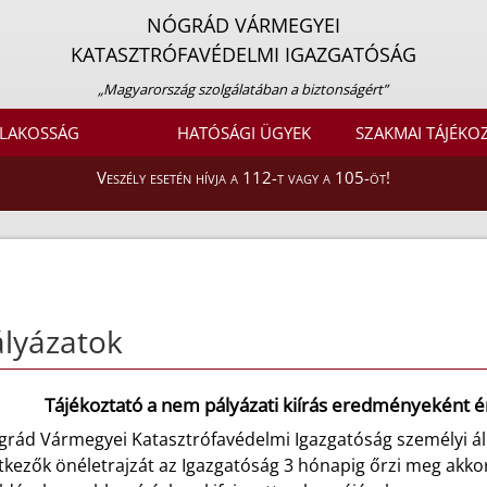
NÓGRÁD VÁRMEGYEI
KATASZTRÓFAVÉDELMI IGAZGATÓSÁG
„Magyarország szolgálatában a biztonságért”
LAKOSSÁG
HATÓSÁGI ÜGYEK
SZAKMAI TÁJÉKO
Veszély esetén hívja a 112-t vagy a 105-öt!
lyázatok
Tájékoztató a nem pályázati kiírás eredményeként é
grád Vármegyei Katasztrófavédelmi Igazgatóság személyi 
tkezők önéletrajzát az Igazgatóság 3 hónapig őrzi meg akkor