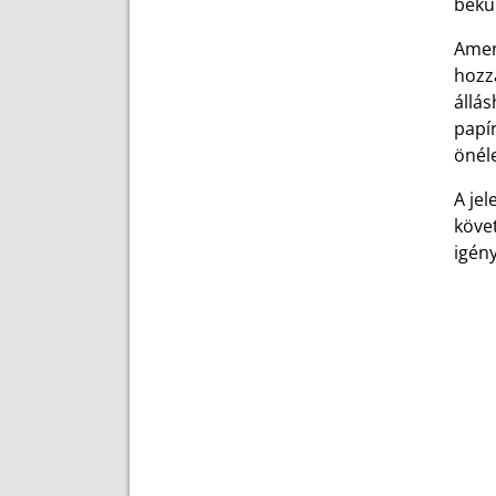
bekül
Amen
hozzá
állás
papír
önéle
A jel
köve
igény