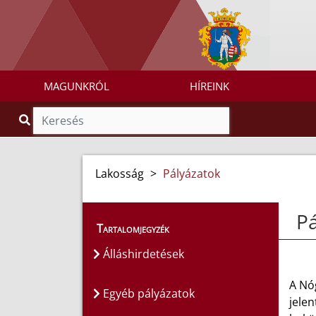
MAGUNKRÓL
HÍREINK
Lakosság
>
Pályázatok
Pá
Tartalomjegyzék
Álláshirdetések
A Nó
Egyéb pályázatok
jelen