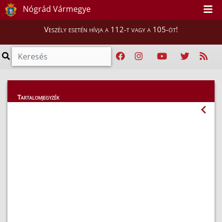
Nógrád Vármegye
Veszély esetén hívja a 112-t vagy a 105-öt!
Magunkról
Tartalomjegyzék