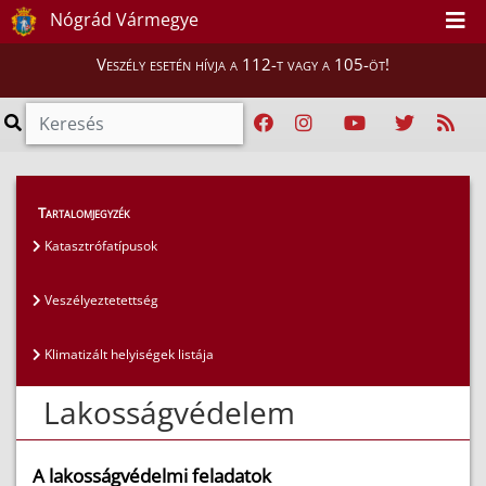
Nógrád Vármegye
Veszély esetén hívja a 112-t vagy a 105-öt!
Lakosság
>
Lakosságvédelem
Tartalomjegyzék
Katasztrófatípusok
Veszélyeztetettség
Klimatizált helyiségek listája
Lakosságvédelem
A lakosságvédelmi feladatok