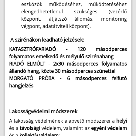
eszközök működéséhez, működtetéséhez
elengedhetetlenül szükséges (vezérlő
központ, átjátszó állomás, monitoring
végpont, adatátviteli központ).
A szirénákon leadható jelzések:
KATASZTRÓFARIADÓ - 120 másodperces
folyamatos emelkedő és mélyülő szirénahang
RIADÓ ELMÚLT - 2x30 másodperces folyamatos
állandó hang, közte 30 másodperces szünettel
MORGATÓ PRÓBA - 6 másodperces felfutó
hangjelzés
Lakosságvédelmi módszerek
A lakosság védelmének alapvető módszerei a
helyi
és a
távolsági
védelem, valamint az
egyéni védelem
és a
kollektív védelem
: