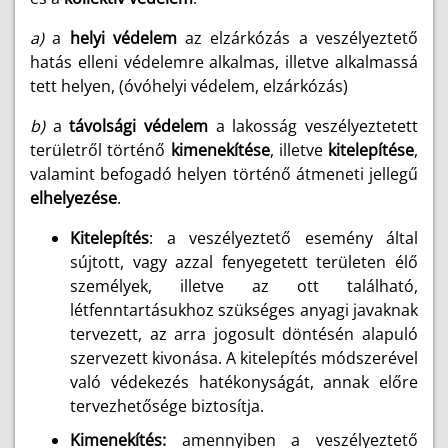
a)
a
helyi védelem
az elzárkózás a veszélyeztető
hatás elleni védelemre alkalmas, illetve alkalmassá
tett helyen, (óvóhelyi védelem, elzárkózás)
b)
a
távolsági védelem
a lakosság veszélyeztetett
területről történő
kimenekítése
, illetve
kitelepítése
,
valamint befogadó helyen történő átmeneti jellegű
elhelyezése
.
Kitelepítés
: a veszélyeztető esemény által
sújtott, vagy azzal fenyegetett területen élő
személyek, illetve az ott található,
létfenntartásukhoz szükséges anyagi javaknak
tervezett, az arra jogosult döntésén alapuló
szervezett kivonása. A kitelepítés módszerével
való védekezés hatékonyságát, annak előre
tervezhetősége biztosítja.
Kimenekítés:
amennyiben a veszélyeztető