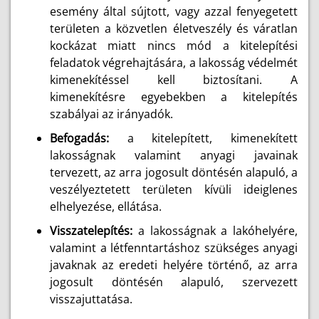
esemény által sújtott, vagy azzal fenyegetett
területen a közvetlen életveszély és váratlan
kockázat miatt nincs mód a kitelepítési
feladatok végrehajtására, a lakosság védelmét
kimenekítéssel kell biztosítani. A
kimenekítésre egyebekben a kitelepítés
szabályai az irányadók.
Befogadás:
a kitelepített, kimenekített
lakosságnak valamint anyagi javainak
tervezett, az arra jogosult döntésén alapuló, a
veszélyeztetett területen kívüli ideiglenes
elhelyezése, ellátása.
Visszatelepítés:
a lakosságnak a lakóhelyére,
valamint a létfenntartáshoz szükséges anyagi
javaknak az eredeti helyére történő, az arra
jogosult döntésén alapuló, szervezett
visszajuttatása.