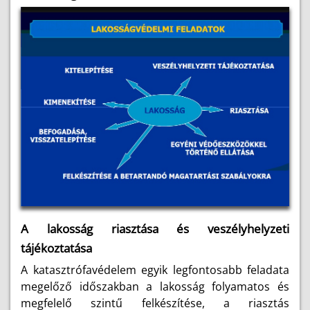
A lakosság riasztása és veszélyhelyzeti
tájékoztatása
A katasztrófavédelem egyik legfontosabb feladata
megelőző időszakban a lakosság folyamatos és
megfelelő szintű felkészítése, a riasztás