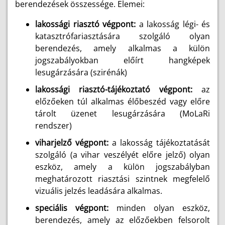
berendezések összessége. Elemei:
lakossági riasztó végpont:
a lakosság légi- és
katasztrófariasztására szolgáló olyan
berendezés, amely alkalmas a külön
jogszabályokban előírt hangképek
lesugárzására (szirénák)
lakossági riasztó-tájékoztató végpont:
az
előzőeken túl alkalmas élőbeszéd vagy előre
tárolt üzenet lesugárzására (MoLaRi
rendszer)
viharjelző végpont:
a lakosság tájékoztatását
szolgáló (a vihar veszélyét előre jelző) olyan
eszköz, amely a külön jogszabályban
meghatározott riasztási szintnek megfelelő
vizuális jelzés leadására alkalmas.
speciális végpont:
minden olyan eszköz,
berendezés, amely az előzőekben felsorolt