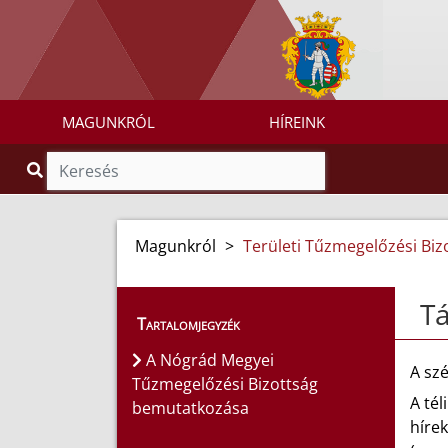
MAGUNKRÓL
HÍREINK
Magunkról
>
Területi Tűzmegelőzési Biz
Tá
Tartalomjegyzék
A Nógrád Megyei
A sz
Tűzmegelőzési Bizottság
A té
bemutatkozása
hírek