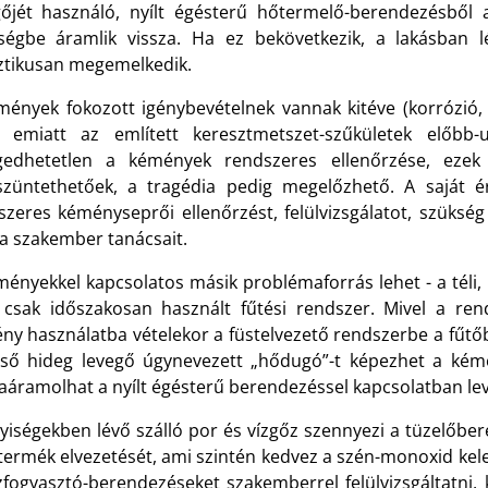
gőjét használó, nyílt égésterű hőtermelő-berendezésből
iségbe áramlik vissza. Ha ez bekövetkezik, a lakásban 
ztikusan megemelkedik.
mények fokozott igénybevételnek vannak kitéve (korrózió, 
), emiatt az említett keresztmetszet-szűkületek előbb-
gedhetetlen a kémények rendszeres ellenőrzése, ezek 
züntethetőek, a tragédia pedig megelőzhető. A saját 
szeres kéményseprői ellenőrzést, felülvizsgálatot, szükség 
a szakember tanácsait.
ményekkel kapcsolatos másik problémaforrás lehet - a téli
 csak időszakosan használt fűtési rendszer. Mivel a rend
ny használatba vételekor a füstelvezető rendszerbe a fűt
lső hideg levegő úgynevezett „hődugó”-t képezhet a kém
aáramolhat a nyílt égésterű berendezéssel kapcsolatban lev
yiségekben lévő szálló por és vízgőz szennyezi a tüzelőbere
termék elvezetését, ami szintén kedvez a szén-monoxid kel
zfogyasztó-berendezéseket szakemberrel felülvizsgáltatni, k