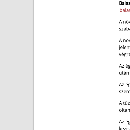
Balas
bala
A növ
szaba
A nö
jelen
végre
Az ég
után
Az ég
szemé
A tüz
oltan
Az ég
kézis