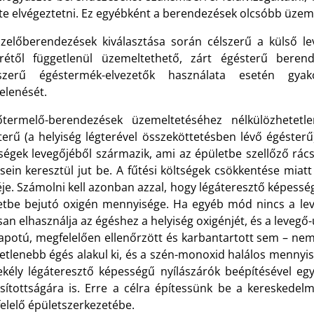
te elvégeztetni. Ez egyébként a berendezések olcsóbb üzeme
üzelőberendezések kiválasztása során célszerű a külső le
erétől függetlenül üzemeltethető, zárt égésterű berend
szerű égéstermék-elvezetők használata esetén gyak
elenését.
termelő-berendezések üzemeltetéséhez nélkülözhetetl
terű (a helyiség légterével összeköttetésben lévő égéster
iségek levegőjéből származik, ami az épületbe szellőző rá
ésein keresztül jut be. A fűtési költségek csökkentése miat
je. Számolni kell azonban azzal, hogy légáteresztő képessé
etbe bejutó oxigén mennyisége. Ha egyéb mód nincs a lev
an elhasználja az égéshez a helyiség oxigénjét, és a leveg
lapotú, megfelelően ellenőrzött és karbantartott sem – nem
letlenebb égés alakul ki, és a szén-monoxid halálos mennyi
ekély légáteresztő képességű nyílászárók beépítésével eg
osítottságára is. Erre a célra építessünk be a kereskedel
elelő épületszerkezetébe.