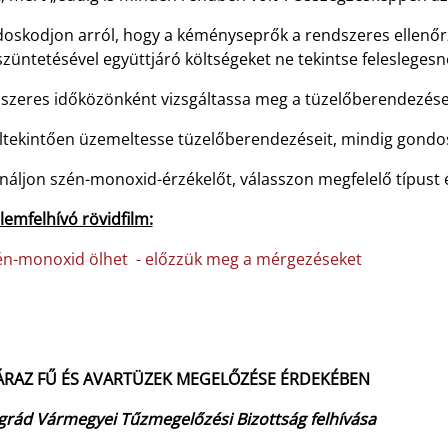
oskodjon arról, hogy a kéményseprők a rendszeres ellenőrz
üntetésével együttjáró költségeket ne tekintse feleslegesnek
szeres időközönként vizsgáltassa meg a tüzelőberendezései
ltekintően üzemeltesse tüzelőberendezéseit, mindig gondos
áljon szén-monoxid-érzékelőt, válasszon megfelelő típust és
lemfelhívó rövidfilm:
én-monoxid ölhet - előzzük meg a mérgezéseket
ÁRAZ FŰ ÉS AVARTÜZEK MEGELŐZÉSE ÉRDEKÉBEN
grád Vármegyei Tűzmegelőzési Bizottság felhívása