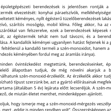
épületgépészeti berendezések is jelentősen rontják a 
termék elvezetését: konyhai páraelszívók, mellékhelyisége
eltetett kéményes, nyílt égésterű tüzelőberendezések lakás
zívó, szárítós mosógép, mobil klíma. Főleg akkor, ha az 
ászárókkal van felszerelve, ezek a berendezések képese
yát, az égéstermék tehát nem tud távozni, és a beren
lása. A kandallók kéményei ugyanilyen hatást fejtenek ki 
 feltétlenül a kandalló termeli a szén-monoxidot, hanem a
ndezés kéményében fordul meg az áramlás iránya).
inden óvintézkedést megtettünk, berendezéseinket, ép
elelő állapotban tudjuk, de még növelni akarjuk a b
nálhatunk szén-monoxid-érzékelőt. Az érzékelők akkor tudj
zható típust szerzünk be, azt a gyártó előírásainak megfele
artama (általában 5 év) lejárata előtt lecseréljük. A szén
lező, de miután életet menthet, mindenképpen ajánlott.
soljuk, hogy ismerje meg a szén-monoxid-mérgezés veszélye
, mert „eddig is minden rendben volt”. Összegzésképpen az 