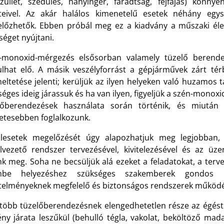
szullét, szédülés, hányinger, fáradtság, fejfájás) könn
teivel. Az akár halálos kimenetelű esetek néhány egy
lőzhetők. Ebben próbál meg ez a kiadvány a műszaki éle
séget nyújtani.
-monoxid-mérgezés elsősorban valamely tüzelő berend
ulhat elő. A másik veszélyforrást a gépjárművek zárt tér
ltetése jelenti; kerüljük az ilyen helyeken való huzamos t
éges ideig járassuk és ha van ilyen, figyeljük a szén-monoxi
lőberendezések használata során történik, és miután
letesebben foglalkozunk.
lesetek megelőzését úgy alapozhatjuk meg legjobban,
elvezető rendszer tervezésével, kivitelezésével és az ü
k meg. Soha ne becsüljük alá ezeket a feladatokat, a tervez
mbe helyezéshez szükséges szakemberek gondos 
telményeknek megfelelő és biztonságos rendszerek működé
gtöbb tüzelőberendezésnek elengedhetetlen része az égés
ny járata leszűkül (behulló tégla, vakolat, beköltöző madar