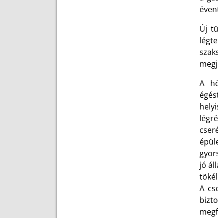
éven
Új t
légt
szak
megj
A hő
égés
hely
légr
cseré
épül
gyors
jó ál
töké
A cs
bizt
megf