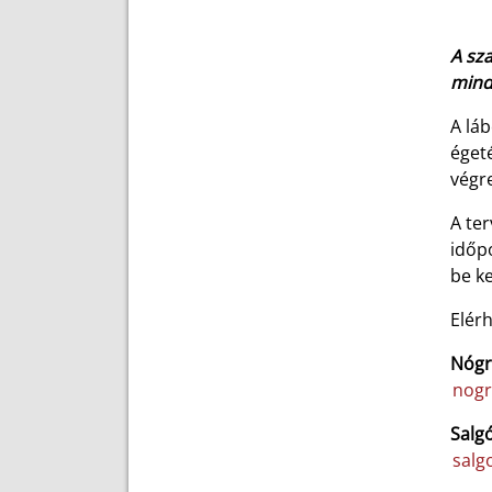
A sza
mind
A láb
égeté
végre
A ter
időpo
be ke
Elér
Nógrá
nogr
Salgó
salg