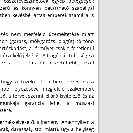
yen összetéveszthetőek egyéb betegségek
szerű és könnyen betartható szabállyal
tben kevésbé jártas emberek számára is
ezés nem megfelelő üzemeltetése miatt
ben (garázs, mélygarázs, alagút) történő
artózkodást, a járművet csak a feltétlenül
d-érzékelő jelzését. A tragédiák többsége a
 ez a problémakör összetettebb, ezzel
 hogy a tüzelő-, fűtő berendezés és a
zembe helyezésével megfelelő szakembert
ő, a tervek szerint eljáró kivitelező és az
munkája garancia lehet a műszaki
sére.
termék-elvezető, a kémény. Amennyiben a
ak, darazsak, stb. miatt), úgy a helyiség