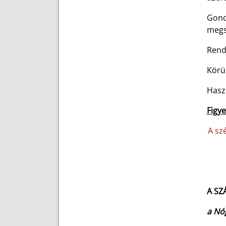
Gond
megsz
Rend
Körü
Haszn
Figye
A sz
A SZ
a Nó