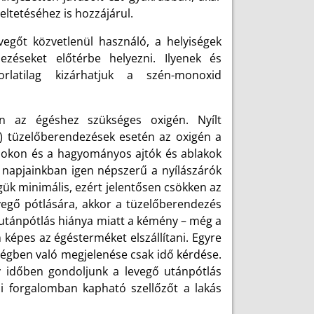
ltetéséhez is hozzájárul.
vegőt közvetlenül használó, a helyiségek
ezéseket előtérbe helyezni. Ilyenek és
orlatilag kizárhatjuk a szén-monoxid
en az égéshez szükséges oxigén. Nyílt
ű) tüzelőberendezések esetén az oxigén a
csokon és a hagyományos ajtók és ablakok
t napjainkban igen népszerű a nyílászárók
gük minimális, ezért jelentősen csökken az
egő pótlására, akkor a tüzelőberendezés
ő-utánpótlás hiánya miatt a kémény – még a
 képes az égésterméket elszállítani. Egyre
ségben való megjelenése csak idő kérdése.
y időben gondoljunk a levegő utánpótlás
mi forgalomban kapható szellőzőt a lakás