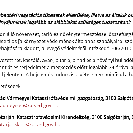
badtéri vegetációs tűzesetek elkerülése, illetve az általuk 
nyájunknak legalább az alábbiakat szükséges tudatosítani:
on álló növényzet, tarló és növénytermesztéssel összefüggés
se tilos [a környezet védelmének általános szabályairól szóló
hajtására kiadott, a levegő védelméről intézkedő 306/2010. 
vezett rét, kaszáló, avar-, a tarló, a nád és a növényi hulla
ntját és terjedelmét a megkezdés előtt legalább 24 órával 
ll jelenteni. A bejelentés tudomásul vétele nem minősül a 
hetőségek:
d Vármegyei Katasztrófavédelmi Igazgatóság, 3100 Salgótarj
ad.ugyelet@katved.gov.hu
tarjáni Katasztrófavédelmi Kirendeltség, 3100 Salgótarján, S
otarjankk.tit@katved.gov.hu