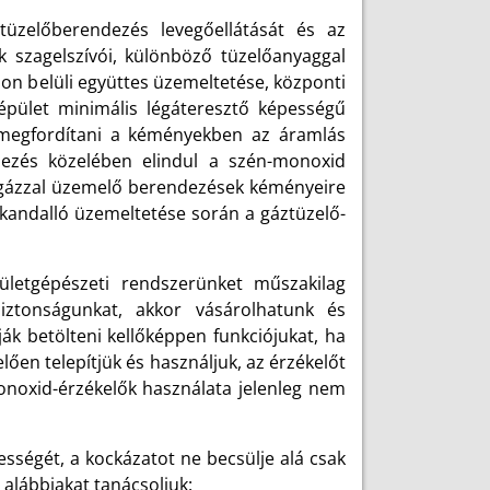
tüzelőberendezés levegőellátását és az
k szagelszívói, különböző tüzelőanyaggal
on belüli együttes üzemeltetése, központi
épület minimális légáteresztő képességű
k megfordítani a kéményekben az áramlás
dezés közelében elindul a szén-monoxid
a gázzal üzemelő berendezések kéményeire
 kandalló üzemeltetése során a gáztüzelő-
ületgépészeti rendszerünket műszakilag
iztonságunkat, akkor vásárolhatunk és
ák betölteni kellőképpen funkciójukat, ha
lően telepítjük és használjuk, az érzékelőt
-monoxid-érzékelők használata jelenleg nem
sségét, a kockázatot ne becsülje alá csak
alábbiakat tanácsoljuk: