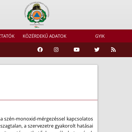
ZTATÓK
KÖZÉRDEKŰ ADATOK
GYIK
ak a szén-monoxid-mérgezéssel kapcsolatos
 szagtalan, a szervezetre gyakorolt hatásai