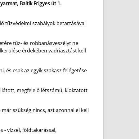
rmat, Baltik Frigyes út 1.
lő tűzvédelmi szabályok betartásával
etére tűz- és robbanásveszélyt ne
lkerülése érdekében vadriasztást kell
i, és csak az egyik szakasz felégetése
látott, megfelelő létszámú, kioktatott
e már szükség nincs, azt azonnal el kell
 - vízzel, földtakarással,