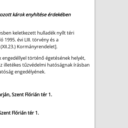
okozott károk enyhítése érdekében
ben keletkezett hulladék nyílt téri
 1995. évi LIII. törvény és a
(XII.23.) Kormányrendelet].
dék engedéllyel történő égetésének helyét,
az illetékes tűzvédelmi hatóságnak írásban
hatóság engedélyének.
án, Szent Flórián tér 1.
zent Flórián tér 1.