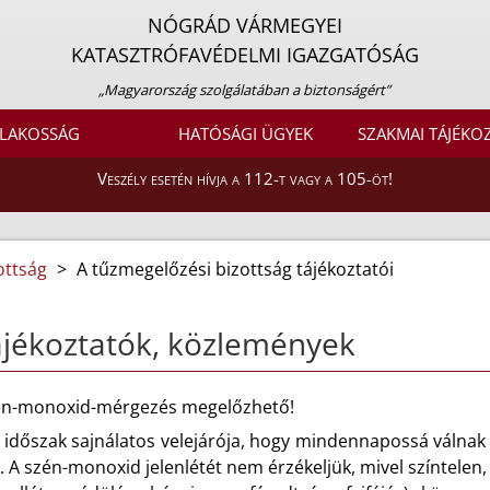
NÓGRÁD VÁRMEGYEI
KATASZTRÓFAVÉDELMI IGAZGATÓSÁG
„Magyarország szolgálatában a biztonságért”
LAKOSSÁG
HATÓSÁGI ÜGYEK
SZAKMAI TÁJÉKO
Veszély esetén hívja a 112-t vagy a 105-öt!
ottság
>
A tűzmegelőzési bizottság tájékoztatói
jékoztatók, közlemények
én-monoxid-mérgezés megelőzhető!
li időszak sajnálatos velejárója, hogy mindennapossá váln
. A szén-monoxid jelenlétét nem érzékeljük, mivel színtelen,