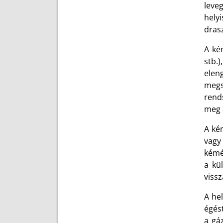
leve
hely
dras
A ké
stb.
elen
megs
rend
meg 
A ké
vagy
kémé
a kü
vissz
A hel
égés
a gá