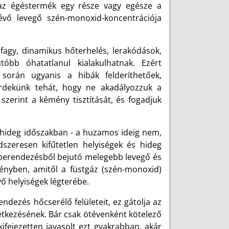
 az égéstermék egy része vagy egésze a
lévő levegő szén-monoxid-koncentrációja
fagy, dinamikus hőterhelés, lerakódások,
utóbb óhatatlanul kialakulhatnak. Ezért
során ugyanis a hibák felderíthetőek,
érdekünk tehát, hogy ne akadályozzuk a
szerint a kémény tisztítását, és fogadjuk
, hideg időszakban - a huzamos ideig nem,
szeresen kifűtetlen helyiségek és hideg
őberendezésből bejutó melegebb levegő és
ényben, amitől a füstgáz (szén-monoxid)
ő helyiségek légterébe.
ndezés hőcserélő felületeit, ez gátolja az
etkezésének. Bár csak ötévenként kötelező
ifejezetten javasolt ezt gyakrabban, akár