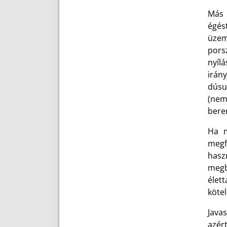
Más 
égés
üzem
pors
nyíl
irán
dúsu
(nem
bere
Ha m
megf
hasz
megbí
élett
köte
Java
azért