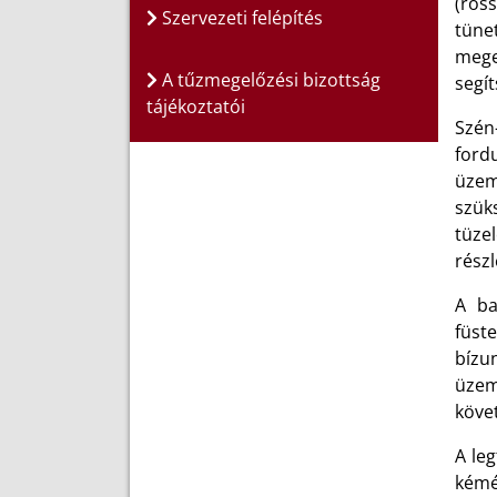
(ros
Szervezeti felépítés
tüne
mege
A tűzmegelőzési bizottság
segít
tájékoztatói
Szén
ford
üzeme
szüks
tüze
rész
A ba
füst
bízun
üze
köve
A le
kémé