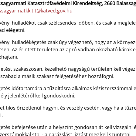
sagyarmati Katasztrófavédelmi Kirendeltség, 2660 Balassagya
ssagyarmatkk.tit@katved.gov.hu
ényi hulladékot csak szélcsendes időben, és csak a megfele
d elégetni.
vényi hulladékégetés csak úgy végezhető, hogy az a környez
tsen. Az érintett területen az apró vadban okozható károk e
hajtani.
etést szakaszosan, kezelhető nagyságú területen kell végezn
 szabad a másik szakasz felégetéséhez hozzáfogni.
etés időtartamára a tűzoltásra alkalmas kéziszerszámmal el
ly jelenlétéről kell gondoskodni.
et tilos őrizetlenül hagyni, és veszély esetén, vagy ha a tűzr
i.
etés befejezése után a helyszínt gondosan át kell vizsgálni és
zerszámokkal stb. - a parázslást, izzást meg kell szüntetni.