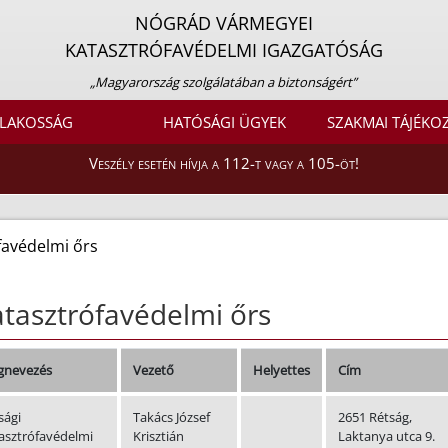
NÓGRÁD VÁRMEGYEI
KATASZTRÓFAVÉDELMI IGAZGATÓSÁG
„Magyarország szolgálatában a biztonságért”
LAKOSSÁG
HATÓSÁGI ÜGYEK
SZAKMAI TÁJÉKO
Veszély esetén hívja a 112-t vagy a 105-öt!
favédelmi őrs
tasztrófavédelmi őrs
nevezés
Vezető
Helyettes
Cím
sági
Takács József
2651 Rétság,
asztrófavédelmi
Krisztián
Laktanya utca 9.