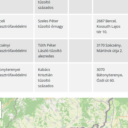
tűzoltó
százados
eli
Szeles Péter
2687 Bercel,
asztrófavédelmi
tűzoltó őrnagy
Kossuth Lajos
tér 10.
csényi
Tóth Péter
3170 Szécsény,
asztrófavédelmi
László tűzoltó
Mártírok útja 2.
alezredes
onyterenyei
Kabács
3070
asztrófavédelmi
Krisztián
Bátonyterenye,
tűzoltó
Ózdi út 60.
százados