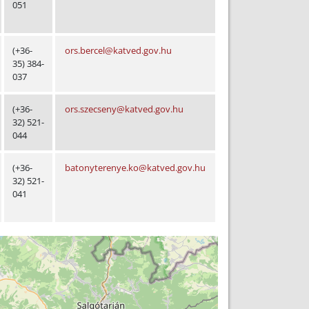
051
(+36-
ors.bercel@katved.gov.hu
35) 384-
037
(+36-
ors.szecseny@katved.gov.hu
32) 521-
044
(+36-
batonyterenye.ko@katved.gov.hu
32) 521-
041