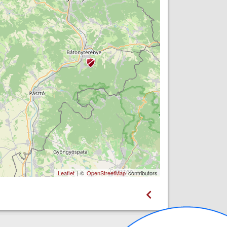
Leaflet
| ©
OpenStreetMap
contributors