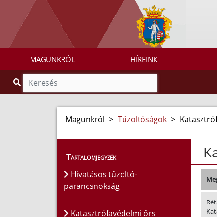
MAGUNKRÓL
HÍREINK
Magunkról
>
Tűzoltóságok
>
Katasztró
Ka
Tartalomjegyzék
Hivatásos tűzoltó-
Meg
parancsnokság
Rét
Kat
Katasztrófavédelmi őrs