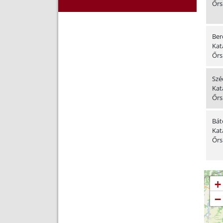
Őrs
Berc
Kat
Őrs
Szé
Kat
Őrs
Bát
Kat
Őrs
+
−