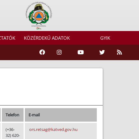
ZTATÓK
KÖZÉRDEKŰ ADATOK
GYIK
Telefon
E-mail
(+36-
ors.retsag@katved.gov.hu
32) 620-