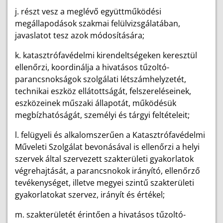
j. részt vesz a meglévő együttműködési
megállapodások szakmai felülvizsgálatában,
javaslatot tesz azok módosítására;
k. katasztrófavédelmi kirendeltségeken keresztül
ellenőrzi, koordinálja a hivatásos tűzoltó-
parancsnokságok szolgálati létszámhelyzetét,
technikai eszköz ellátottságát, felszereléseinek,
eszközeinek műszaki állapotát, működésük
megbízhatóságát, személyi és tárgyi feltételeit;
l. felügyeli és alkalomszerűen a Katasztrófavédelmi
Műveleti Szolgálat bevonásával is ellenőrzi a helyi
szervek által szervezett szakterületi gyakorlatok
végrehajtását, a parancsnokok irányító, ellenőrző
tevékenységet, illetve megyei szintű szakterületi
gyakorlatokat szervez, irányít és értékel;
m. szakterületét érintően a hivatásos tűzoltó-