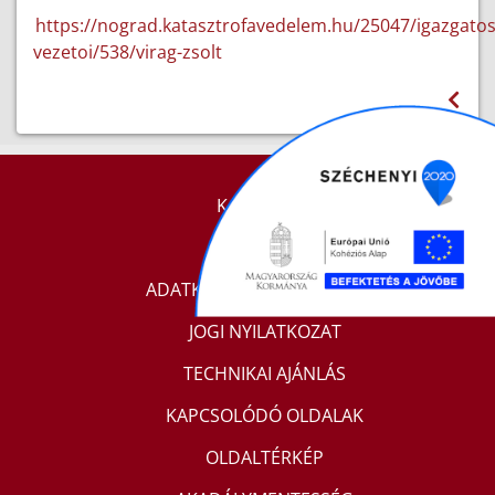
https://nograd.katasztrofavedelem.hu/25047/igazgatos
vezetoi/538/virag-zsolt
KAPCSOLAT
IMPRESSZUM
ADATKEZELÉSI TÁJÉKOZTATÓ
JOGI NYILATKOZAT
TECHNIKAI AJÁNLÁS
KAPCSOLÓDÓ OLDALAK
OLDALTÉRKÉP