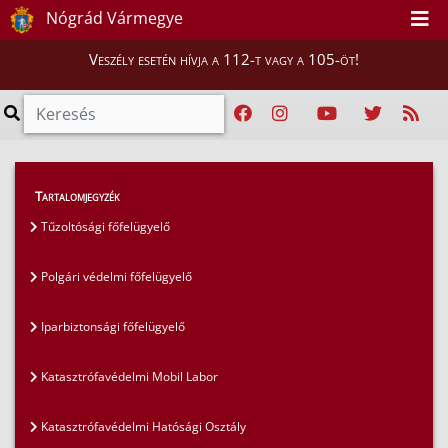
Nógrád Vármegye
Veszély esetén hívja a 112-t vagy a 105-öt!
Magunkról
>
Szervezeti felépítés
>
Tartalomjegyzék
Tűzoltósági főfelügyelő
Tűzoltósági főfelügyelő
Polgári védelmi főfelügyelő
Iparbiztonsági főfelügyelő
Katasztrófavédelmi Mobil Labor
Katasztrófavédelmi Hatósági Osztály