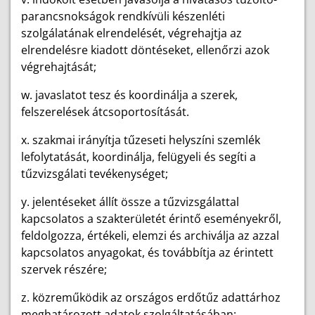
parancsnokságok rendkívüli készenléti
szolgálatának elrendelését, végrehajtja az
elrendelésre kiadott döntéseket, ellenőrzi azok
végrehajtását;
w. javaslatot tesz és koordinálja a szerek,
felszerelések átcsoportosítását.
x. szakmai irányítja tűzeseti helyszíni szemlék
lefolytatását, koordinálja, felügyeli és segíti a
tűzvizsgálati tevékenységet;
y. jelentéseket állít össze a tűzvizsgálattal
kapcsolatos a szakterületét érintő eseményekről,
feldolgozza, értékeli, elemzi és archiválja az azzal
kapcsolatos anyagokat, és továbbítja az érintett
szervek részére;
z. közreműködik az országos erdőtűz adattárhoz
meghatározott adatok szolgáltatásában;