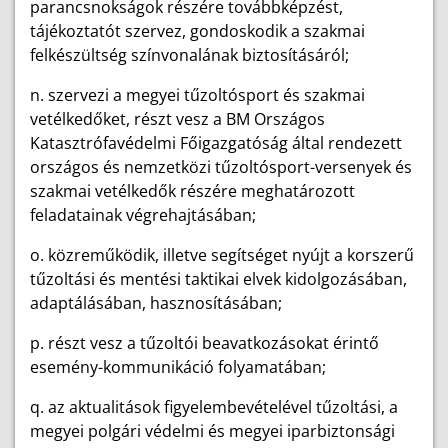
parancsnokságok részére továbbképzést,
tájékoztatót szervez, gondoskodik a szakmai
felkészültség színvonalának biztosításáról;
n. szervezi a megyei tűzoltósport és szakmai
vetélkedőket, részt vesz a BM Országos
Katasztrófavédelmi Főigazgatóság által rendezett
országos és nemzetközi tűzoltósport-versenyek és
szakmai vetélkedők részére meghatározott
feladatainak végrehajtásában;
o. közreműködik, illetve segítséget nyújt a korszerű
tűzoltási és mentési taktikai elvek kidolgozásában,
adaptálásában, hasznosításában;
p. részt vesz a tűzoltói beavatkozásokat érintő
esemény-kommunikáció folyamatában;
q. az aktualitások figyelembevételével tűzoltási, a
megyei polgári védelmi és megyei iparbiztonsági