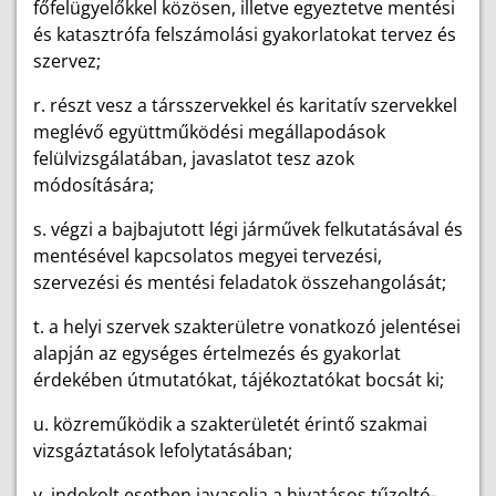
főfelügyelőkkel közösen, illetve egyeztetve mentési
és katasztrófa felszámolási gyakorlatokat tervez és
szervez;
r. részt vesz a társszervekkel és karitatív szervekkel
meglévő együttműködési megállapodások
felülvizsgálatában, javaslatot tesz azok
módosítására;
s. végzi a bajbajutott légi járművek felkutatásával és
mentésével kapcsolatos megyei tervezési,
szervezési és mentési feladatok összehangolását;
t. a helyi szervek szakterületre vonatkozó jelentései
alapján az egységes értelmezés és gyakorlat
érdekében útmutatókat, tájékoztatókat bocsát ki;
u. közreműködik a szakterületét érintő szakmai
vizsgáztatások lefolytatásában;
v. indokolt esetben javasolja a hivatásos tűzoltó-