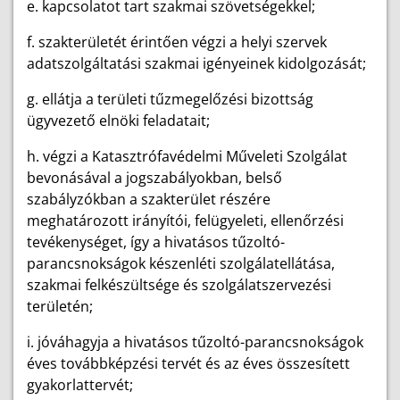
e. kapcsolatot tart szakmai szövetségekkel;
f. szakterületét érintően végzi a helyi szervek
adatszolgáltatási szakmai igényeinek kidolgozását;
g. ellátja a területi tűzmegelőzési bizottság
ügyvezető elnöki feladatait;
h. végzi a Katasztrófavédelmi Műveleti Szolgálat
bevonásával a jogszabályokban, belső
szabályzókban a szakterület részére
meghatározott irányítói, felügyeleti, ellenőrzési
tevékenységet, így a hivatásos tűzoltó-
parancsnokságok készenléti szolgálatellátása,
szakmai felkészültsége és szolgálatszervezési
területén;
i. jóváhagyja a hivatásos tűzoltó-parancsnokságok
éves továbbképzési tervét és az éves összesített
gyakorlattervét;