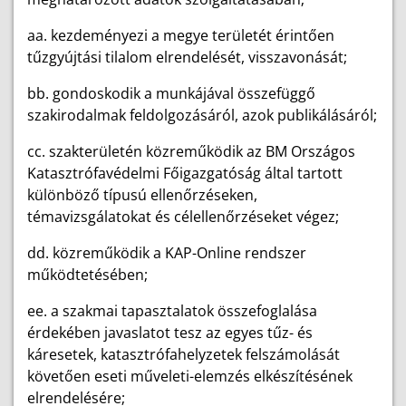
aa. kezdeményezi a megye területét érintően
tűzgyújtási tilalom elrendelését, visszavonását;
bb. gondoskodik a munkájával összefüggő
szakirodalmak feldolgozásáról, azok publikálásáról;
cc. szakterületén közreműködik az BM Országos
Katasztrófavédelmi Főigazgatóság által tartott
különböző típusú ellenőrzéseken,
témavizsgálatokat és célellenőrzéseket végez;
dd. közreműködik a KAP-Online rendszer
működtetésében;
ee. a szakmai tapasztalatok összefoglalása
érdekében javaslatot tesz az egyes tűz- és
káresetek, katasztrófahelyzetek felszámolását
követően eseti műveleti-elemzés elkészítésének
elrendelésére;