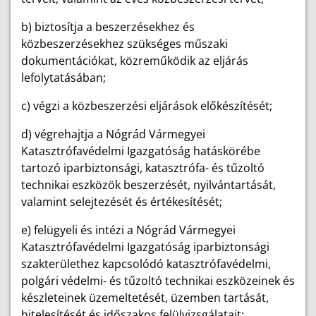
b) biztosítja a beszerzésekhez és
közbeszerzésekhez szükséges műszaki
dokumentációkat, közreműködik az eljárás
lefolytatásában;
c) végzi a közbeszerzési eljárások előkészítését;
d) végrehajtja a Nógrád Vármegyei
Katasztrófavédelmi Igazgatóság hatáskörébe
tartozó iparbiztonsági, katasztrófa- és tűzoltó
technikai eszközök beszerzését, nyilvántartását,
valamint selejtezését és értékesítését;
e) felügyeli és intézi a Nógrád Vármegyei
Katasztrófavédelmi Igazgatóság iparbiztonsági
szakterülethez kapcsolódó katasztrófavédelmi,
polgári védelmi- és tűzoltó technikai eszközeinek és
készleteinek üzemeltetését, üzemben tartását,
hitelesítését és időszakos felülvizsgálatait;