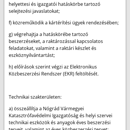
helyettesi és igazgatói hatáskörbe tartozó
selejtezési javaslatokat;
f) közreműködik a kártérítési ügyek rendezésében;
g) végrehajtja a hatáskörébe tartozó
beszerzéseket, a raktározással kapcsolatos
feladatokat, valamint a raktári készlet és
eszköznyilvántartást;
h) előírások szerint végzi az Elektronikus
Közbeszerzési Rendszer (EKR) feltöltését.
Technikai szakterületen:
a) összeállítja a Nógrád Vármegyei
Katasztrófavédelmi Igazgatóság és helyi szervei
technikai eszközök és anyagok éves beszerzési
terveit, valamint az éves közbeszerzési tervet;