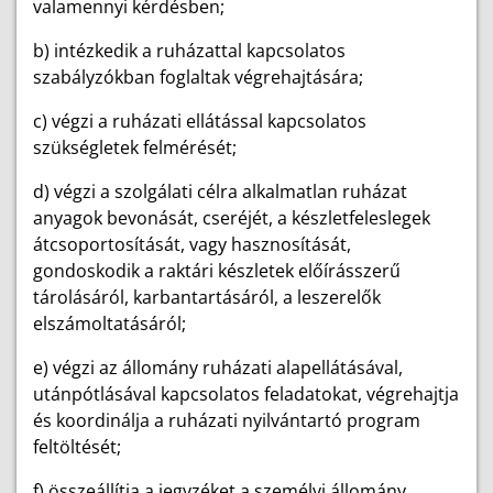
valamennyi kérdésben;
b) intézkedik a ruházattal kapcsolatos
szabályzókban foglaltak végrehajtására;
c) végzi a ruházati ellátással kapcsolatos
szükségletek felmérését;
d) végzi a szolgálati célra alkalmatlan ruházat
anyagok bevonását, cseréjét, a készletfeleslegek
átcsoportosítását, vagy hasznosítását,
gondoskodik a raktári készletek előírásszerű
tárolásáról, karbantartásáról, a leszerelők
elszámoltatásáról;
e) végzi az állomány ruházati alapellátásával,
utánpótlásával kapcsolatos feladatokat, végrehajtja
és koordinálja a ruházati nyilvántartó program
feltöltését;
f) összeállítja a jegyzéket a személyi állomány