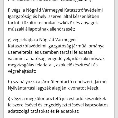
f) végzi a Nógrád Vármegyei Katasztrófavédelmi
Igazgatóság és helyi szervei által készenlétben
tartott tűzoltó technikai eszközök és anyagok
műszaki állapotának ellenőrzését;
g) végrehajtja a Nógrád Vármegyei
Katasztrófavédelmi Igazgatóság járműállománya
üzemeltetési és üzemben tartási feladatait,
valamint a hatósági engedélyek, időszaki műszaki
megvizsgálás feladatait, azok előkészítését és
végrehajtását;
h) szabályozza a járműfenntartó rendszert, Jármű
Nyilvántartási Jegyzék alapján kivonatot készít;
i) végzi a megkülönböztető jelzést adó készülékek
felszerelésével és engedélyeztetésével kapcsolatos
adatszolgáltatásokat és feladatokat;