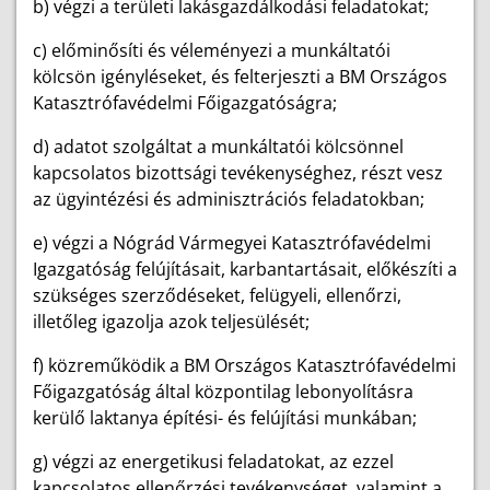
b) végzi a területi lakásgazdálkodási feladatokat;
c) előminősíti és véleményezi a munkáltatói
kölcsön igényléseket, és felterjeszti a BM Országos
Katasztrófavédelmi Főigazgatóságra;
d) adatot szolgáltat a munkáltatói kölcsönnel
kapcsolatos bizottsági tevékenységhez, részt vesz
az ügyintézési és adminisztrációs feladatokban;
e) végzi a Nógrád Vármegyei Katasztrófavédelmi
Igazgatóság felújításait, karbantartásait, előkészíti a
szükséges szerződéseket, felügyeli, ellenőrzi,
illetőleg igazolja azok teljesülését;
f) közreműködik a BM Országos Katasztrófavédelmi
Főigazgatóság által központilag lebonyolításra
kerülő laktanya építési- és felújítási munkában;
g) végzi az energetikusi feladatokat, az ezzel
kapcsolatos ellenőrzési tevékenységet, valamint a