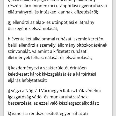
részére járó mindenkori utánpótlási egyenruházati
ellátmányról, és intézkedik annak kifizetéséről;
g) ellenőrzi az alap- és utánpótlási ellátmány
összegének elszámolását;
h évente két alkalommal ruházati szemle keretén
belül ellenőrzi a személyi állomány öltözködésének
színvonalát, valamint a kifizetett ruházati
illetmények felhasználását és elszámolását;
i) kezdeményezi a szakterületét érintően
keletkezett károk kivizsgálását és a kártérítési
eljárás lefolytatását;
j) végzi a Nógrád Vármegyei Katasztrófavédelmi
Igazgatóság védő- és munkaruházatának
beszerzését, az ezzel való készletgazdálkodást;
k) ismeri a rendszeresített egyenruházati