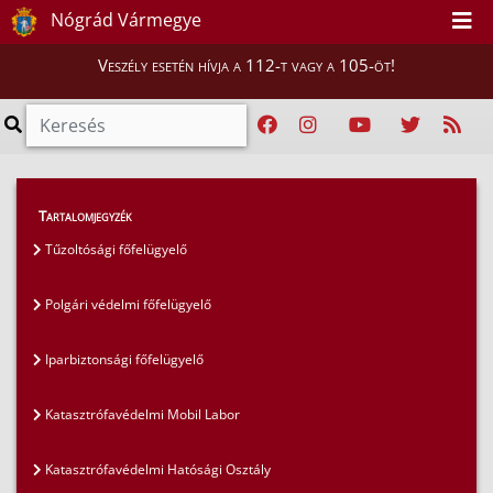
Nógrád Vármegye
Veszély esetén hívja a 112-t vagy a 105-öt!
Magunkról
>
Szervezeti felépítés
>
Tartalomjegyzék
Műszaki Osztály
Tűzoltósági főfelügyelő
Polgári védelmi főfelügyelő
Iparbiztonsági főfelügyelő
Katasztrófavédelmi Mobil Labor
Katasztrófavédelmi Hatósági Osztály