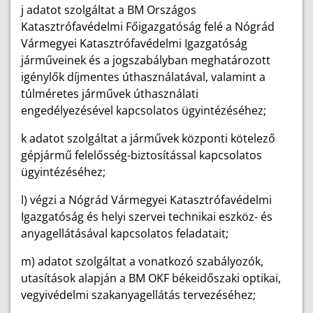
j adatot szolgáltat a BM Országos
Katasztrófavédelmi Főigazgatóság felé a Nógrád
Vármegyei Katasztrófavédelmi Igazgatóság
járműveinek és a jogszabályban meghatározott
igénylők díjmentes úthasználatával, valamint a
túlméretes járművek úthasználati
engedélyezésével kapcsolatos ügyintézéséhez;
k adatot szolgáltat a járművek központi kötelező
gépjármű felelősség-biztosítással kapcsolatos
ügyintézéséhez;
l) végzi a Nógrád Vármegyei Katasztrófavédelmi
Igazgatóság és helyi szervei technikai eszköz- és
anyagellátásával kapcsolatos feladatait;
m) adatot szolgáltat a vonatkozó szabályozók,
utasítások alapján a BM OKF békeidőszaki optikai,
vegyivédelmi szakanyagellátás tervezéséhez;