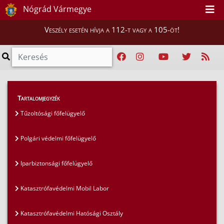
Nógrád Vármegye
Veszély esetén hívja a 112-t vagy a 105-öt!
Magunkról
>
Szervezeti felépítés
>
Tartalomjegyzék
Iparbiztonsági felügyelő
Tűzoltósági főfelügyelő
Polgári védelmi főfelügyelő
Iparbiztonsági főfelügyelő
Katasztrófavédelmi Mobil Labor
Katasztrófavédelmi Hatósági Osztály