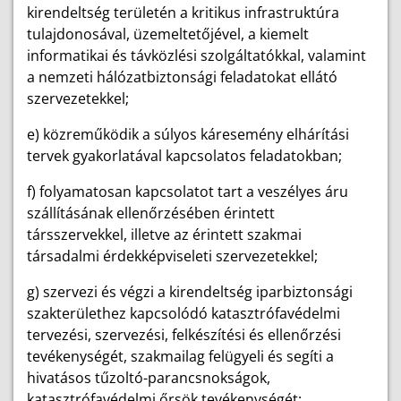
kirendeltség területén a kritikus infrastruktúra
tulajdonosával, üzemeltetőjével, a kiemelt
informatikai és távközlési szolgáltatókkal, valamint
a nemzeti hálózatbiztonsági feladatokat ellátó
szervezetekkel;
e) közreműködik a súlyos káresemény elhárítási
tervek gyakorlatával kapcsolatos feladatokban;
f) folyamatosan kapcsolatot tart a veszélyes áru
szállításának ellenőrzésében érintett
társszervekkel, illetve az érintett szakmai
társadalmi érdekképviseleti szervezetekkel;
g) szervezi és végzi a kirendeltség iparbiztonsági
szakterülethez kapcsolódó katasztrófavédelmi
tervezési, szervezési, felkészítési és ellenőrzési
tevékenységét, szakmailag felügyeli és segíti a
hivatásos tűzoltó-parancsnokságok,
katasztrófavédelmi őrsök tevékenységét;