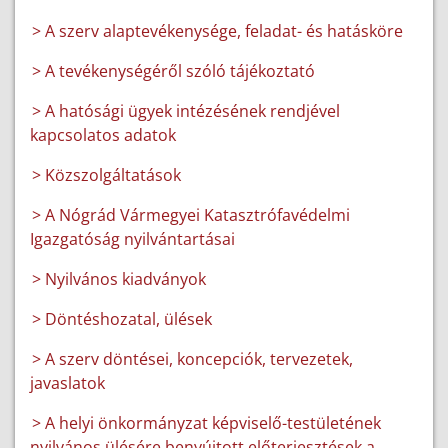
> A szerv alaptevékenysége, feladat- és hatásköre
> A tevékenységéről szóló tájékoztató
> A hatósági ügyek intézésének rendjével
kapcsolatos adatok
> Közszolgáltatások
> A Nógrád Vármegyei Katasztrófavédelmi
Igazgatóság nyilvántartásai
> Nyilvános kiadványok
> Döntéshozatal, ülések
> A szerv döntései, koncepciók, tervezetek,
javaslatok
> A helyi önkormányzat képviselő-testületének
nyilvános ülésére benyújtott előterjesztések a