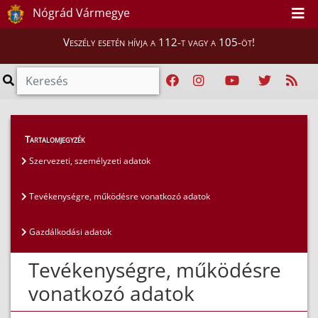
Nógrád Vármegye
Veszély esetén hívja a 112-t vagy a 105-öt!
Közérdekű adatok
>
Általános közzétételi lista
>
Tartalomjegyzék
Tevékenységre, működésre vonatkozó adatok
Szervezeti, személyzeti adatok
Tevékenységre, működésre vonatkozó adatok
Gazdálkodási adatok
Tevékenységre, működésre
vonatkozó adatok