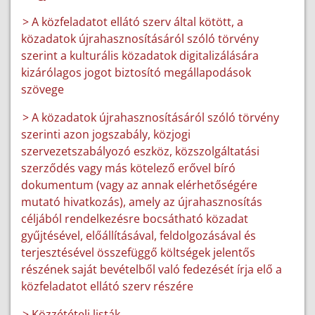
> A közfeladatot ellátó szerv által kötött, a
közadatok újrahasznosításáról szóló törvény
szerint a kulturális közadatok digitalizálására
kizárólagos jogot biztosító megállapodások
szövege
> A közadatok újrahasznosításáról szóló törvény
szerinti azon jogszabály, közjogi
szervezetszabályozó eszköz, közszolgáltatási
szerződés vagy más kötelező erővel bíró
dokumentum (vagy az annak elérhetőségére
mutató hivatkozás), amely az újrahasznosítás
céljából rendelkezésre bocsátható közadat
gyűjtésével, előállításával, feldolgozásával és
terjesztésével összefüggő költségek jelentős
részének saját bevételből való fedezését írja elő a
közfeladatot ellátó szerv részére
> Közzétételi listák