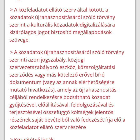
> A közfeladatot ellátó szerv által kötött, a
közadatok újrahasznosításáról szóló törvény
szerint a kulturális közadatok digitalizálására
kizárólagos jogot biztosító megállapodások
szövege
> A közadatok újrahasznosításáról szóló törvény
szerinti azon jogszabály, közjogi
szervezetszabályozó eszköz, közszolgáltatási
szerződés vagy más kötelező erővel bíró
dokumentum (vagy az annak elérhetőségére
mutató hivatkozás), amely az újrahasznosítás
céljából rendelkezésre bocsátható közadat
gyűjtésével, előállításával, feldolgozásával és
terjesztésével összefüggő költségek jelentős
részének saját bevételből való fedezését írja elő a
közfeladatot ellátó szerv részére
> Közzétételi listák