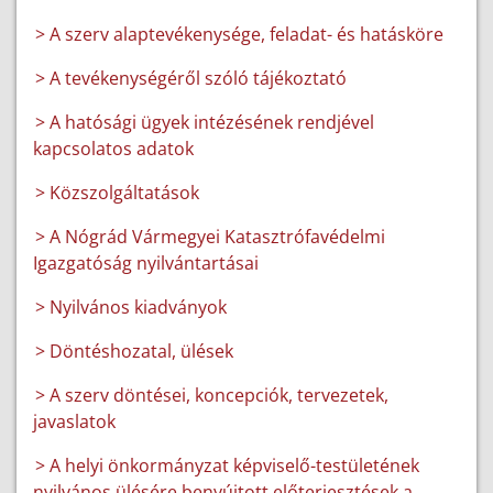
> A szerv alaptevékenysége, feladat- és hatásköre
> A tevékenységéről szóló tájékoztató
> A hatósági ügyek intézésének rendjével
kapcsolatos adatok
> Közszolgáltatások
> A Nógrád Vármegyei Katasztrófavédelmi
Igazgatóság nyilvántartásai
> Nyilvános kiadványok
> Döntéshozatal, ülések
> A szerv döntései, koncepciók, tervezetek,
javaslatok
> A helyi önkormányzat képviselő-testületének
nyilvános ülésére benyújtott előterjesztések a