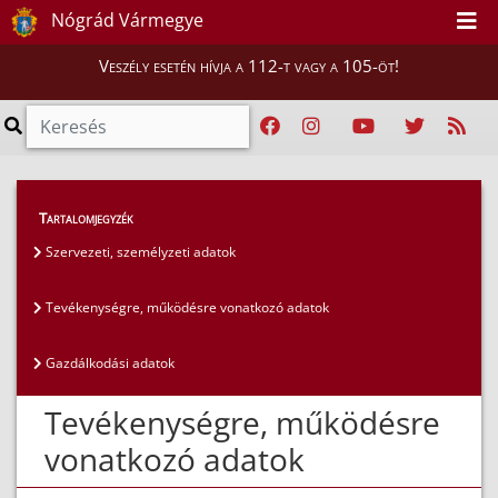
Nógrád Vármegye
Veszély esetén hívja a 112-t vagy a 105-öt!
Közérdekű adatok
>
Általános közzétételi lista
>
Tartalomjegyzék
Tevékenységre, működésre vonatkozó adatok
Szervezeti, személyzeti adatok
Tevékenységre, működésre vonatkozó adatok
Gazdálkodási adatok
Tevékenységre, működésre
vonatkozó adatok