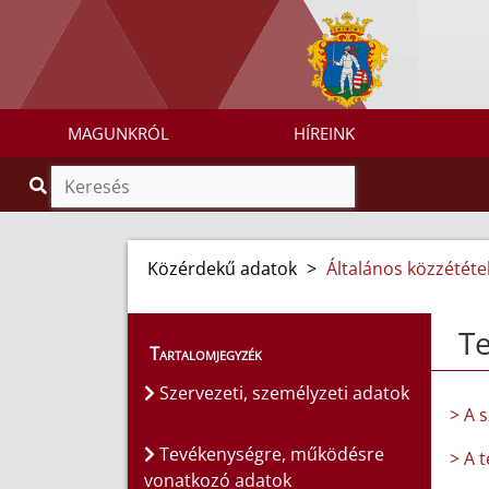
MAGUNKRÓL
HÍREINK
Közérdekű adatok
>
Általános közzétételi
T
Tartalomjegyzék
Szervezeti, személyzeti adatok
> A 
Tevékenységre, működésre
> A 
vonatkozó adatok