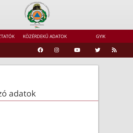
ZTATÓK
KÖZÉRDEKŰ ADATOK
GYIK
zó adatok