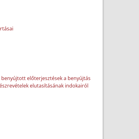
rtásai
 benyújtott előterjesztések a benyújtás
 észrevételek elutasításának indokairól