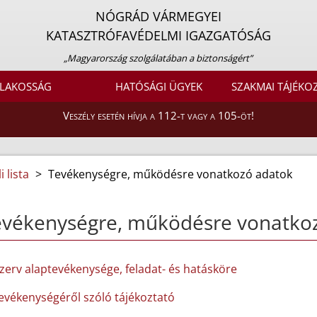
NÓGRÁD VÁRMEGYEI
KATASZTRÓFAVÉDELMI IGAZGATÓSÁG
„Magyarország szolgálatában a biztonságért”
LAKOSSÁG
HATÓSÁGI ÜGYEK
SZAKMAI TÁJÉKO
Veszély esetén hívja a 112-t vagy a 105-öt!
 lista
>
Tevékenységre, működésre vonatkozó adatok
evékenységre, működésre vonatko
szerv alaptevékenysége, feladat- és hatásköre
tevékenységéről szóló tájékoztató