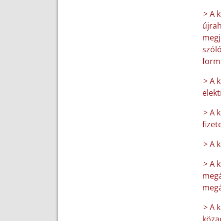
> A 
újrah
megje
szóló
form
> A 
elek
> A 
fizet
> A 
> A 
megá
megá
> A k
közad