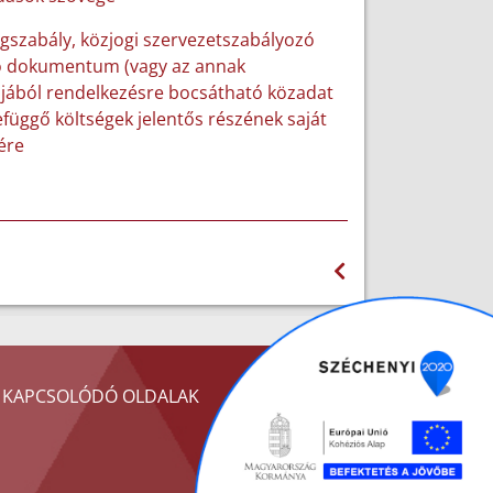
ogszabály, közjogi szervezetszabályozó
író dokumentum (vagy az annak
ljából rendelkezésre bocsátható közadat
zefüggő költségek jelentős részének saját
ére
KAPCSOLÓDÓ OLDALAK