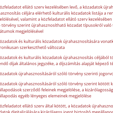
közfeladatot ellátó szerv kezelésében levő, a közadatok újra
asznosítás céljára elérhető kulturális közadatok listája a 
lölésével, valamint a közfeladatot ellátó szerv kezelésében
 törvény szerint újrahasznosítható közadat típusokról való 
átumok megjelölésével
közadatok és kulturális közadatok újrahasznosítására vonatk
tronikusan szerkeszthető változata
közadatok és kulturális közadatok újrahasznosítás céljából 
endő díjak általános jegyzéke, a díjszámítás alapját képező 
közadatok újrahasznosításáról szóló törvény szerinti jogorvo
közadatok újrahasznosításáról szóló törvény szerint kötött k
llapodások szerződő feleinek megjelölése, a kizárólagosság
llapodás egyéb lényeges elemeinek megjelölése
özfeladatot ellátó szerv által kötött, a közadatok újrahaszno
atok digitalizálására kizárólagos jogot biztosító megállap