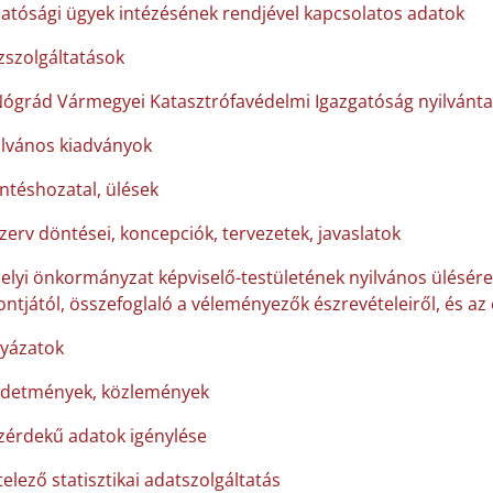
hatósági ügyek intézésének rendjével kapcsolatos adatok
zszolgáltatások
Nógrád Vármegyei Katasztrófavédelmi Igazgatóság nyilvánta
ilvános kiadványok
ntéshozatal, ülések
szerv döntései, koncepciók, tervezetek, javaslatok
helyi önkormányzat képviselő-testületének nyilvános ülésére
ntjától, összefoglaló a véleményezők észrevételeiről, és az
lyázatok
rdetmények, közlemények
zérdekű adatok igénylése
elező statisztikai adatszolgáltatás