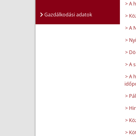
> A 
Gazdálkodási adatok
> Kö
> A 
> Ny
> Dö
> A 
> A 
időpo
> Pá
> Hi
> Kö
> Köt