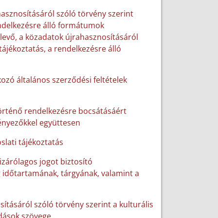
hasznosításáról szóló törvény szerint
rendelkezésre álló formátumok
 levő, a közadatok újrahasznosításáról
tájékoztatás, a rendelkezésre álló
ozó általános szerződési feltételek
történő rendelkezésre bocsátásáért
tényezőkkel együttesen
slati tájékoztatás
izárólagos jogot biztosító
 időtartamának, tárgyának, valamint a
sításáról szóló törvény szerint a kulturális
odások szövege