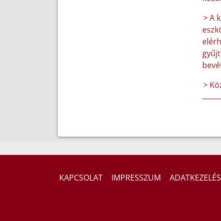
> A 
eszk
elér
gyűjt
bevét
> Köz
KAPCSOLAT
IMPRESSZUM
ADATKEZELÉS