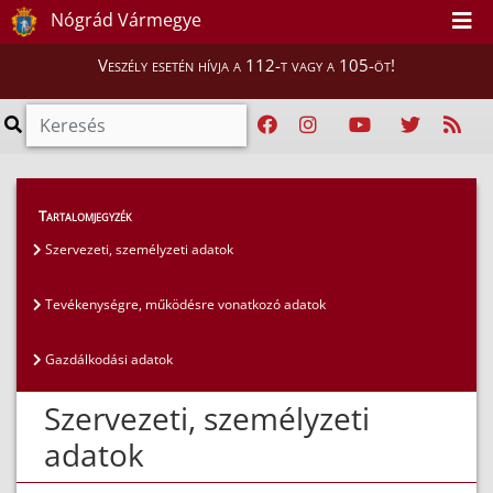
Nógrád Vármegye
Veszély esetén hívja a 112-t vagy a 105-öt!
Közérdekű adatok
>
Általános közzétételi lista
>
Tartalomjegyzék
Szervezeti, személyzeti adatok
Szervezeti, személyzeti adatok
Tevékenységre, működésre vonatkozó adatok
Gazdálkodási adatok
Szervezeti, személyzeti
adatok