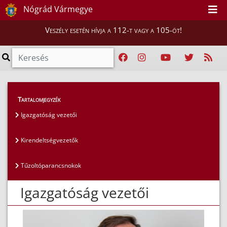
Nógrád Vármegye
Veszély esetén hívja a 112-t vagy a 105-öt!
Magunkról
>
Az igazgatóság vezetői
>
Tartalomjegyzék
Igazgatóság vezetői
Igazgatóság vezetői
Kirendeltségvezetők
Tűzoltóparancsnokok
Igazgatóság vezetői