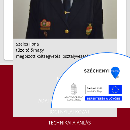
Szeles Ilona
tűzoltó őrnagy
megbízott költségvetési osztályvezető
KAPCSOLAT
IMPRESSZUM
ADATKEZELÉSI TÁJÉKOZTATÓ
JOGI NYILATKOZAT
TECHNIKAI AJÁNLÁS