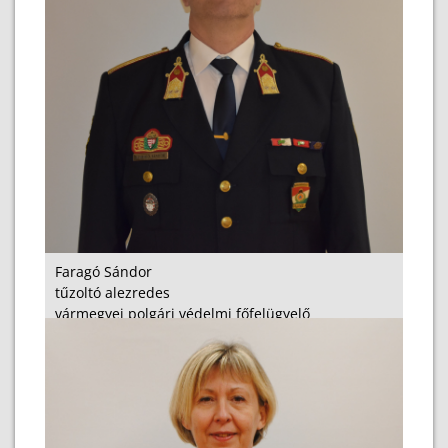
Faragó Sándor
tűzoltó alezredes
vármegyei polgári védelmi főfelügyelő