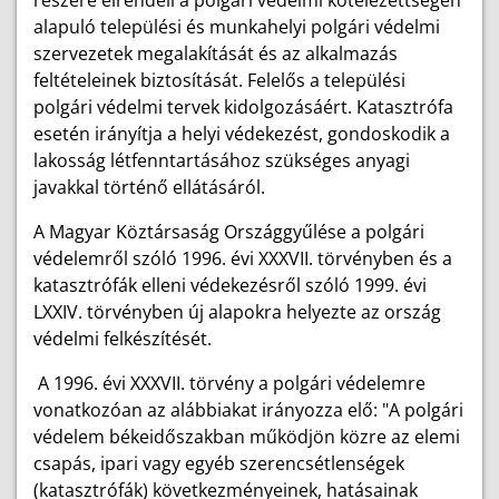
alapuló települési és munkahelyi polgári védelmi
szervezetek megalakítását és az alkalmazás
feltételeinek biztosítását. Felelős a települési
polgári védelmi tervek kidolgozásáért. Katasztrófa
esetén irányítja a helyi védekezést, gondoskodik a
lakosság létfenntartásához szükséges anyagi
javakkal történő ellátásáról.
A Magyar Köztársaság Országgyűlése a polgári
védelemről szóló 1996. évi XXXVII. törvényben és a
katasztrófák elleni védekezésről szóló 1999. évi
LXXIV. törvényben új alapokra helyezte az ország
védelmi felkészítését.
A 1996. évi XXXVII. törvény a polgári védelemre
vonatkozóan az alábbiakat irányozza elő: "A polgári
védelem békeidőszakban működjön közre az elemi
csapás, ipari vagy egyéb szerencsétlenségek
(katasztrófák) következményeinek, hatásainak