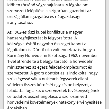
időben történő végrehajtására. A légoltalom
szervezeti felépítése is szigorúan igazodott az
ország államigazgatási és népgazdasági
irányításához.
Az 1962-es őszi kubai konfliktus a magyar
hadseregfejlesztést is felgyorsította. A
költségvetésből nagyobb összeget kapott a
légoltalom is. Döntő oka volt ennek az is, hogy a
Kormány Honvédelmi Bizottsága 1962. november
1-vel átrendelte a belügyi tárcától a honvédelmi
miniszterhez az egész feladatkomplexumot és
szervezetet. A gyors döntést az is indokolta, hogy
szükségessé vált a nukleáris fegyverek elleni
védelem összes kérdését egy kézbe helyezni, a
feladattal foglalkozó szervezetek tevékenységének
céltudatos összehangolása, a szorosan vett
honvédelmi követelmények hatékony érvényesítése
érdekében.