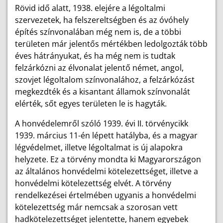
Rövid idő alatt, 1938. elejére a légoltalmi
szervezetek, ha felszereltségben és az óvóhely
építés színvonalában még nem is, de a többi
területen már jelentős mértékben ledolgozták több
éves hátrányukat, és ha még nem is tudtak
felzárkózni az élvonalat jelentő német, angol,
szovjet légoltalom színvonalához, a felzárkózást
megkezdték és a kisantant államok színvonalát
elérték, sőt egyes területen le is hagyták.
A honvédelemről szóló 1939. évi II. törvénycikk
1939. március 11-én lépett hatályba, és a magyar
légvédelmet, illetve légoltalmat is új alapokra
helyzete. Ez a törvény mondta ki Magyarországon
az általános honvédelmi kötelezettséget, illetve a
honvédelmi kötelezettség elvét. A törvény
rendelkezései értelmében ugyanis a honvédelmi
kötelezettség már nemcsak a szorosan vett
hadkötelezettséget jelentette, hanem egyebek