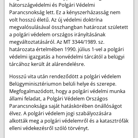
hátországvédelmi és Polgári Védelmi
Parancsnokság lett. Ez a kényszerházasság nem
volt hosszú életű. Az új védelmi doktrína
megvalósulásával összhangban határozat született
a polgári védelem országos irányításának
megváltoztatásáról. Az MT 3344/1989. sz.
határozata értelmében 1990. július 1-vel a polgári
védelmi igazgatás a honvédelmi tárcától a belügyi
tárcához került át alárendelésre.
Hosszú vita után rendeződött a polgári védelem
Belügyminisztériumon belüli helye és szerepe.
Megfogalmazódott, hogy a polgári védelmi munka
állami feladat, a Polgári Védelem Országos
Parancsnoksága saját hatáskörében önállóságot
élvez. A polgári védelem jogi szabályozására
alkották meg a polgári védelemről és a katasztrófák
elleni védekezésről szóló törvényt.