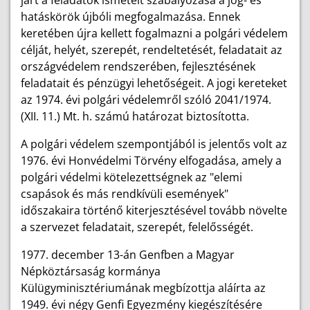
hatáskörök újbóli megfogalmazása. Ennek
keretében újra kellett fogalmazni a polgári védelem
célját, helyét, szerepét, rendeltetését, feladatait az
országvédelem rendszerében, fejlesztésének
feladatait és pénzügyi lehetőségeit. A jogi kereteket
az 1974. évi polgári védelemről szóló 2041/1974.
(XII. 11.) Mt. h. számú határozat biztosította.
A polgári védelem szempontjából is jelentős volt az
1976. évi Honvédelmi Törvény elfogadása, amely a
polgári védelmi kötelezettségnek az "elemi
csapások és más rendkívüli események"
időszakaira történő kiterjesztésével tovább növelte
a szervezet feladatait, szerepét, felelősségét.
1977. december 13-án Genfben a Magyar
Népköztársaság kormánya
Külügyminisztériumának megbízottja aláírta az
1949. évi négy Genfi Egyezmény kiegészítésére