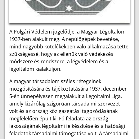
A Polgári Védelem jogelődje, a Magyar Légoltalom
1937-ben alakult meg. A repülőgépek bevetése,
mind nagyobb kötelékekben való alkalmazása tette
szükségessé, hogy az ellenük való védekezés
módszere és rendszere, a légvédelem és a
légoltalom kialakuljon.
A magyar társadalom széles rétegeinek
mozgósítására és tájékoztatására 1937. december
5-én ünnepélyesen megalakult a Légoltalmi Liga,
amely kizárólag szigorúan társadalmi szervezet
volt és az ország közigazgatási tagozódásának
megfelelően épült ki. Fő feladata az ország
lakosságának légoltalmi felkészítése és a hatósági
feladatok társadalmi támogatása volt. A társadalmi