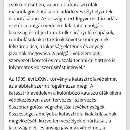
csökkentésében, valamint a katasztrófák
másodlagos hatásaiból adódó veszélyhelyzetek
elhárításában. Az országot ért fegyveres támadás
esetén a polgári védelem feladata a polgári
lakosság és objektumok ellen irányuló csapások,
rombolások okozta károk következményeinek
felszámolása, a lakosság életének és anyagi
javainak megóvása. A polgári védelem jogi,
szervezeti keretei és műszaki-technikai háttere is
folyamatos korszerűsítést igényel."
Az 1999. évi LXXIV. törvény a katasztrófavédelmet
az alábbiak szerint fogalmazza meg: "A
katasztrófavédelem a különböző katasztrófák elleni
védekezésben azon tervezési, szervezési,
összehangolási, végrehajtási tevékenységek
összessége, amelyek a katasztrófa kialakulásának
megelőzését, közvetlen veszélyek elhárítását, a
lakosság élet- és anyagi javainak védelmét, a