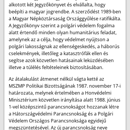
alkotott két Jegyzőkönyvet és elvállalta, hogy
beépíti a magyar jogrendbe. A szerződést 1989-ben
a Magyar Népköztársaság Országgyűlése ratifikálta.
A Jegyzőkönyv szerint a polgári védelem fogalma
alatt értendő minden olyan humanitárius feladat,
amelynek az a célja, hogy védelmet nyújtson a
polgári lakosságnak az ellenségeskedés, a háborús
cselekmények, illetőleg a katasztrófák ellen és
segítse azok közvetlen hatásainak leküzdésében
illetve a túlélés feltételeinek biztosításában.
Az átalakulást átmenet nélkül vágta ketté az
MSZMP Politikai Bizottságának 1987. november 17-i
határozata, melynek értelmében a Honvédelmi
Minisztérium közvetlen irányítása alatt 1988. június
1-vel középszintű parancsnokságot hozzanak létre
a Hátországvédelmi Parancsnokság és a Polgári
Védelem Országos Parancsnoksága egyidejű
megszüntetésével. Az új parancsnokság neve