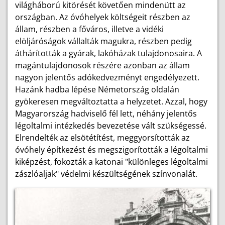
világháború kitörését követően mindenütt az
országban. Az óvóhelyek költségeit részben az
állam, részben a főváros, illetve a vidéki
elöljáróságok vállalták magukra, részben pedig
áthárították a gyárak, lakóházak tulajdonosaira. A
magántulajdonosok részére azonban az állam
nagyon jelentős adókedvezményt engedélyezett.
Hazánk hadba lépése Németország oldalán
gyökeresen megváltoztatta a helyzetet. Azzal, hogy
Magyarország hadviselő fél lett, néhány jelentős
légoltalmi intézkedés bevezetése vált szükségessé.
Elrendelték az elsötétítést, meggyorsították az
óvóhely építkezést és megszigorították a légoltalmi
kiképzést, fokozták a katonai "különleges légoltalmi
zászlóaljak" védelmi készültségének színvonalát.