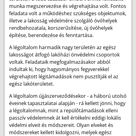
munka megszervezése és végrehajtása volt. Fontos
feladata volt a működéshez szükséges objektumok,
illetve a lakosság védelmére szolgáló óvóhelyek
rendbehozatala, korszerűsítése, új óvóhelyek
építése, berendezése és fenntartása.
A légoltalom harmadik nagy területén az egész
lakosságot átfogó lakóházi önvédelmi csoportok
voltak. Feladataik megfogalmazásakor abból
indultak ki, hogy hagyományos fegyverekkel
végrehajtott légitámadások nem pusztítják el az
egész lakóterületet.
A légoltalom újjászerveződésekor - a háború utolsó
éveinek tapasztalatai alapján - rá kellett jönni, hogy
a légoltalomnak, mint a repülőtámadások elleni
passzív védelemnek át kell értékelni eddigi lokális
védelmi elveit és módszereit. Olyan elveket és
módszereket kellett kidolgozni, melyek egész