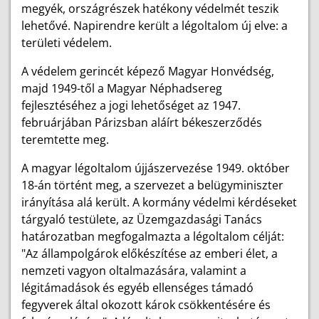
megyék, országrészek hatékony védelmét teszik
lehetővé. Napirendre került a légoltalom új elve: a
területi védelem.
A védelem gerincét képező Magyar Honvédség,
majd 1949-től a Magyar Néphadsereg
fejlesztéséhez a jogi lehetőséget az 1947.
februárjában Párizsban aláírt békeszerződés
teremtette meg.
A magyar légoltalom újjászervezése 1949. október
18-án történt meg, a szervezet a belügyminiszter
irányítása alá került. A kormány védelmi kérdéseket
tárgyaló testülete, az Üzemgazdasági Tanács
határozatban megfogalmazta a légoltalom célját:
"Az állampolgárok előkészítése az emberi élet, a
nemzeti vagyon oltalmazására, valamint a
légitámadások és egyéb ellenséges támadó
fegyverek által okozott károk csökkentésére és