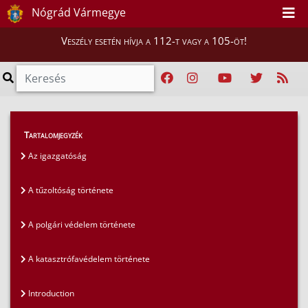
Nógrád Vármegye
Veszély esetén hívja a 112-t vagy a 105-öt!
Magunkról
>
Bemutatkozás
>
Tartalomjegyzék
A polgári védelem története
Az igazgatóság
A tűzoltóság története
A polgári védelem története
A katasztrófavédelem története
Introduction