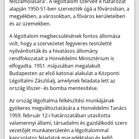
felszámolására". A légoltalom szerveit e határozat
alapján 1950-51-ben szervezték újjá a fővárosban, a
megyékben, a városokban, a főváros kerületeiben
és az üzemekben.
A légoltalom megbecsülésének fontos állomása
volt, hogy a szervezetet fegyveres testületté
nyilvánították és a hivatásos állomány
rendfokozatait a Honvédelmi Minisztérium is
elfogadta. 1951. májusában megalakult
Budapesten az első katonai alakulat a Központi
Légoltalmi Zászlóalj, amelynek feladata lett az
ország lőszer- és bomba mentesítése.
Az ország légoltalma felkészítési munkájának
gyökeres megváltoztatására a Honvédelmi Tanács
1959. február 12-i határozatában utasította
valamennyi állami, társadalmi és gazdálkodó szerv
vezetőjét munkaterületén a légoltalommal
kapcsolatos feladatok maradéktalan és kellő