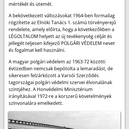
mértékét és ütemét.
A bekövetkezett változásokat 1964-ben formailag
rögzítette az Elnöki Tanács 1. számú törvényerejű
rendelete, amely előírta, hogy a következőkben a
LÉGOLTALOM helyett az új tevékenység célját és
jellegét teljesen kifejező POLGÁRI VÉDELEM nevet
és fogalmat kell használni.
A magyar polgári védelem az 1963-72 közötti
évtizedben nemcsak bepótolta a lemaradást, de
sikeresen felzárkózott a Varsói Szerződés
tagországai polgári védelmi szervei élvonalának
szintjéhez. A Honvédelmi Minisztérium
irányításával 1972-re a korszerű követelmények
színvonalára emelkedett.