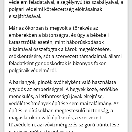
védelem feladataival, a segélynyújtás szabályaival, a
polgári védelmi kötelezettség előírásainak
elsajátításával.
Már az ókorban is megvolt a törekvés az
emberekben a biztonságra, és úgy a békebeli
katasztrófák esetén, mint háborúskodások
alkalmával összefogtak a károk megelőzésére,
csökkentésére, sőt a szervezett társadalmak állami
feladatként gondoskodtak is bizonyos fokon
polgáraik védelméről.
A barlangok, pincék óvóhelyként való használata
egyidős az emberiséggel. A hegyek közé, erdőkbe
menekülés, a létfontosságú javak elrejtése,
védőlétesítmények építése sem mai találmány. Az
építési előírásokban megtestesülő biztonság, a
magaslatokon való építkezés, a szervezett
tűzvédelem, az ivóvízmérgezés szigorú büntetése
ezeréves múltra tekint vissza.