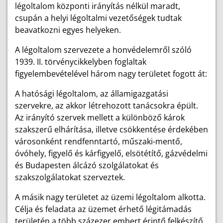
légoltalom központi irányítás nélkül maradt,
csupán a helyi légoltalmi vezetőségek tudtak
beavatkozni egyes helyeken.
A légoltalom szervezete a honvédelemről szóló
1939. II. törvénycikkelyben foglaltak
figyelembevételével három nagy területet fogott át:
A hatósági légoltalom, az államigazgatási
szervekre, az akkor létrehozott tanácsokra épült.
Az irányító szervek mellett a különböző károk
szakszerű elhárítása, illetve csökkentése érdekében
városonként rendfenntartó, műszaki-mentő,
óvóhely, figyelő és kárfigyelő, elsötétítő, gázvédelmi
és Budapesten álcázó szolgálatokat és
szakszolgálatokat szerveztek.
A másik nagy területet az üzemi légoltalom alkotta.
Célja és feladata az üzemet érhető légitámadás
területén a több százezer embert érintő felkészítő