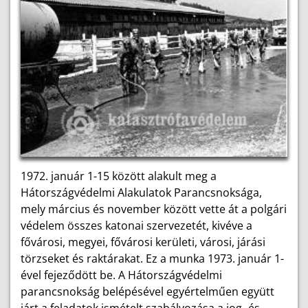
1972. január 1-15 között alakult meg a
Hátországvédelmi Alakulatok Parancsnoksága,
mely március és november között vette át a polgári
védelem összes katonai szervezetét, kivéve a
fővárosi, megyei, fővárosi kerületi, városi, járási
törzseket és raktárakat. Ez a munka 1973. január 1-
ével fejeződött be. A Hátországvédelmi
parancsnokság belépésével egyértelműen együtt
járt a feladatok ismételt szabályozása a jog- és