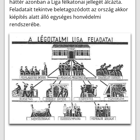
háttér azonban a Liga félkatonai jellegét álcázta.
Feladatait tekintve beletagozódott az ország akkor
kiépítés alatt álló egységes honvédelmi
rendszerébe.