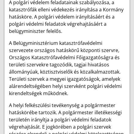
A polgári védelem feladatainak szabályozása, a
katasztrófák elleni védekezés irányítása a Kormány
hatásköre. A polgári védelem irányításáért és a
polgári védelmi feladatok végrehajtásáért a
belügyminiszter felelős.
A Belügyminisztérium katasztrófavédelmi
szervezete országos hatáskörű központi szervre,
Országos Katasztrófavédelmi Főigazgatóságra és
területi szervekre tagozódik, tagjai hivatásos
állományúak, köztisztviselők és közalkalmazottak.
Területi szervek a megyei igazgatóságok, amelyek
alárendeltségében helyi szervként polgári védelmi
kirendeltségek működnek.
A helyi felkészülési tevékenység a polgármester
hatáskörébe tartozik. A polgármester illetékességi
területén irányítja a polgári védelmi feladatok
végrehajtását. E jogkörében a polgári szervek
részére elrendeli a polgári védelmi kötelezettségen