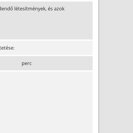
dendő létesítmények, és azok
tetése:
óra perc