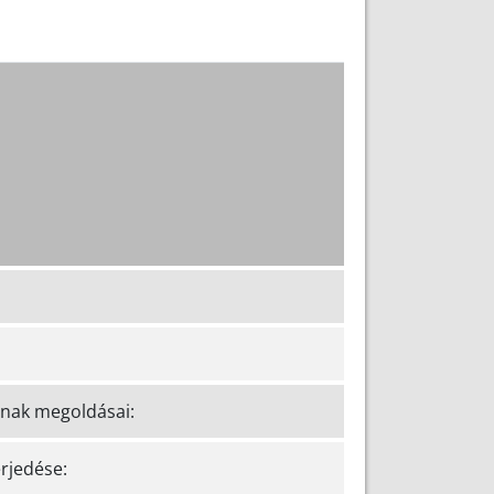
ának megoldásai:
erjedése: