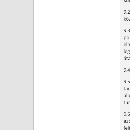
kü
9.
kö
9.3
po
el
le
át
9.4
9.5
ta
al
tü
9.
az
fel