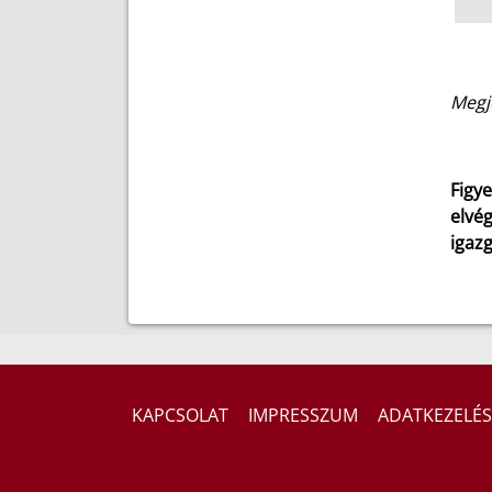
Megj
Figye
elvég
igaz
KAPCSOLAT
IMPRESSZUM
ADATKEZELÉS