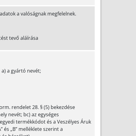
 adatok a valóságnak megfelelnek.
áírása
 a) a gyártó nevét;
Korm. rendelet 28. § (5) bekezdése
hely nevét; bc) az egységes
 egyedi termékkódot és a Veszélyes Áruk
 és „B” melléklete szerint a