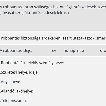
 A robbantás során szükséges biztonsági intézkedések, a vé
góvását szolgáló intézkedések leírása
A robbantás biztonsága érdekében lezárt útszakaszok ismer
. A robbantás ideje: év hónap nap 
1.Robbantásért felelős személy neve:
.Születési helye, ideje:
.Anyja neve:
.Állandó lakóhelye:
5.Telefonszáma: