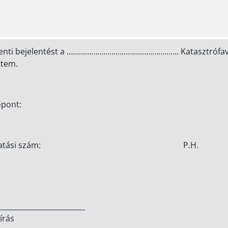
fenti bejelentést a ………………………………………………. Katasztrófavé
ttem.
őpont:
Iktatási szám: P.H
________________
írás