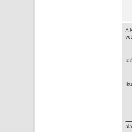
A 
ve
Id
alá