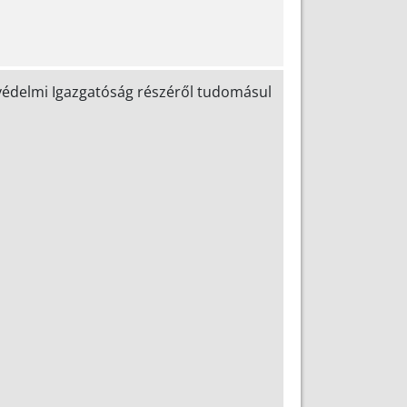
delmi Igazgatóság részéről tudomásul
.
___________