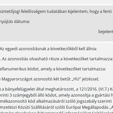
Büntetőjogi felelősségem tudatában kijelentem, hogy a fenti
enyújtás dátuma:
bejelentést tevő al
Az egyedi azonosításnak a következőkből kell állnia:
. Az azonosítás olvasható része a következőket tartalmazza:
 alfanumerikus kódot, amely a következőket tartalmazza:
) Magyarországot azonosító két betűt „HU” jelzéssel;
 a bányafelügyelet által meghatározott, a 121/2016. (VI.7.) 
rinti 3 számjegyből álló kódot, amely azonosítja a gyártási 
rmékazonosító kód alkalmazásáról szóló jogszabály szerinti
mzetközi Közúti Szállításáról szóló Európai Megállapodás „A”