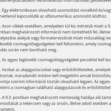
ldeménydarabokon feltüntetendő információkat (jelöléseket 
2. Egy elektronikusan olvasható azonosítást vonalkód és/v
zvetlenül kapcsolódik az alfanumerikus azonosító kódhoz.
. Azon cikkek esetében, amelyeken túl kis méretük miatt a 9.
ntban meghatározott információ nem tüntethető fel, illetve
helyezése alakjuk vagy formatervezésük miatt műszakilag nem 
gkisebb csomagolóegységeken kell feltüntetni, amely csomago
adás során nem bontható meg.
. Az egyes legkisebb csomagolóegységeket pecséttel kell lez
. Azokat az alapgyutacsokat vagy erősítőtölteteket, amelyek 
rtoznak, maradandó módon kell megjelölni annak biztosítása
pontja szerinti információ tisztán olvasható legyen. Az egye
ntetni a csomagban található alapgyutacsok és erősítőtölte
6. A 9.3. pontban meghatározott mentesség hatálya alá tar
onosítását a tekercsen vagy az orsón, illetve adott esetben
tüntetni.