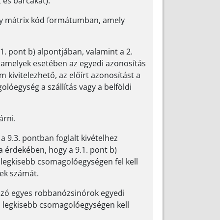
és bárcákat).
agy mátrix kód formátumban, amely
1. pont b) alpontjában, valamint a 2.
 amelyek esetében az egyedi azonosítás
kivitelezhető, az előírt azonosítást a
lóegység a szállítás vagy a belföldi
árni.
a 9.3. pontban foglalt kivételhez
 érdekében, hogy a 9.1. pont b)
s legkisebb csomagolóegységen fel kell
tek számát.
tozó egyes robbanózsinórok egyedi
 a legkisebb csomagolóegységen kell