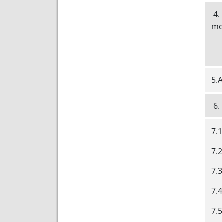
4.
me
5.
6
7.
7.2
7.3
7.4
7.