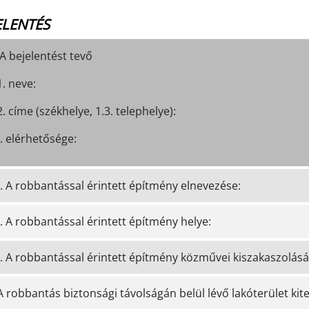
ELENTÉS
 A bejelentést tevő
. neve:
. címe (székhelye, 1.3. telephelye):
. elérhetősége:
1. A robbantással érintett építmény elnevezése:
. A robbantással érintett építmény helye:
3. A robbantással érintett építmény közművei kiszakaszolás
A robbantás biztonsági távolságán belül lévő lakóterület kit