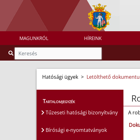
MAGUNKRÓL
HÍREINK
Hatósági ügyek
>
Letölthető dokument
Ro
Tartalomjegyzék
Tűzeseti hatósági bizonyítvány
A rob
Doku
Bírósági e-nyomtatványok