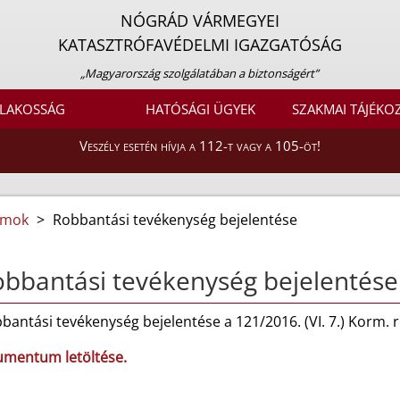
NÓGRÁD VÁRMEGYEI
KATASZTRÓFAVÉDELMI IGAZGATÓSÁG
„Magyarország szolgálatában a biztonságért”
LAKOSSÁG
HATÓSÁGI ÜGYEK
SZAKMAI TÁJÉKO
Veszély esetén hívja a 112-t vagy a 105-öt!
umok
>
Robbantási tevékenység bejelentése
bbantási tevékenység bejelentése
bantási tevékenység bejelentése a 121/2016. (VI. 7.) Korm. re
mentum letöltése.