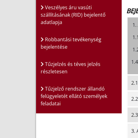
Veszélyes áru vasúti
BEJ
szállításának (RID) bejelentő
adatlapja
1.
1.1
Robbantási tevékenység
bejelentése
1.2
1.4
Tűzjelzés és téves jelzés
részletesen
2.
Tűzjelző rendszer állandó
felügyeletét ellátó személyek
2.2
feladatai
2.
3. 