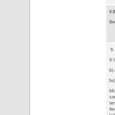
8.
B
9. 
9.1
b)
ba
bb)
sze
te
Ne