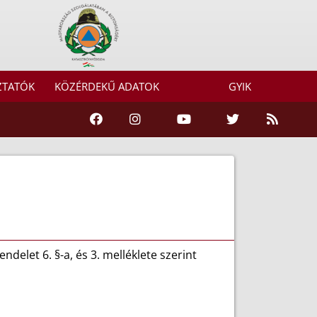
ZTATÓK
KÖZÉRDEKŰ ADATOK
GYIK
ndelet 6. §-a, és 3. melléklete szerint