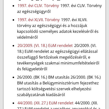
1997. évi CLIV. Törvény
1997. évi CLIV. Törvény
az egészségügyről
1997. évi XLVII. Törvény
1997. évi XLVII.
törvény az egészségügyi és a hozzájuk
kapcsolódó személyes adatok kezeléséről és
védelméről
20/2009. (VI. 18.) EüM rendelet
20/2009. (VI.
18.) EüM rendelet az egészségügyi ellátással
összefüggő fertőzések megelőzéséről, e
tevékenységek szakmai minimumfeltételeiről
és felügyeletéről
26/2000. (BK 16.) BM utasítás 26/2000. (BK 16.)
BM utasítás a Belügyminisztérium fejezethez
tartozó költségvetési szervek elhelyezési
szabályzatának kiadásáról
44/2000. (XII. 27.) EüM rendelet
44/2000. (XII.
27.) EüM rendelet a veszélyes anyagokkal és a