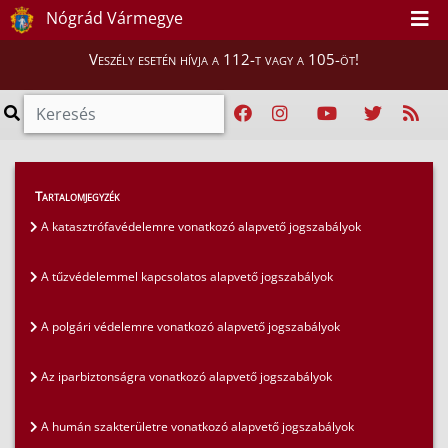
Nógrád Vármegye
Veszély esetén hívja a 112-t vagy a 105-öt!
Szakmai tájékoztatók
>
Jogszabályok
>
Tartalomjegyzék
A humán szakterületre vonatkozó alapvető
A katasztrófavédelemre vonatkozó alapvető jogszabályok
jogszabályok
A tűzvédelemmel kapcsolatos alapvető jogszabályok
A polgári védelemre vonatkozó alapvető jogszabályok
Az iparbiztonságra vonatkozó alapvető jogszabályok
A humán szakterületre vonatkozó alapvető jogszabályok