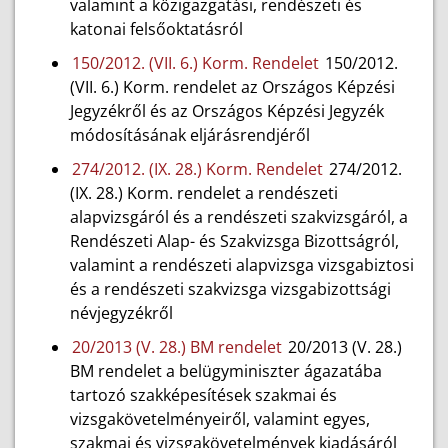
valamint a közigazgatási, rendészeti és
katonai felsőoktatásról
150/2012. (VII. 6.) Korm. Rendelet
150/2012.
(VII. 6.) Korm. rendelet az Országos Képzési
Jegyzékről és az Országos Képzési Jegyzék
módosításának eljárásrendjéről
274/2012. (IX. 28.) Korm. Rendelet
274/2012.
(IX. 28.) Korm. rendelet a rendészeti
alapvizsgáról és a rendészeti szakvizsgáról, a
Rendészeti Alap- és Szakvizsga Bizottságról,
valamint a rendészeti alapvizsga vizsgabiztosi
és a rendészeti szakvizsga vizsgabizottsági
névjegyzékről
20/2013 (V. 28.) BM rendelet
20/2013 (V. 28.)
BM rendelet a belügyminiszter ágazatába
tartozó szakképesítések szakmai és
vizsgakövetelményeiről, valamint egyes,
szakmai és vizsgakövetelmények kiadásáról