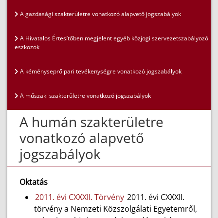
A gazdasági szakterületre vonatkozó alapvető jogszabályok
A Hivatalos Értesítőben megjelent egyéb közjogi szervezetszabályozó
eszközök
A kéményseprőipari tevékenységre vonatkozó jogszabályok
A műszaki szakterületre vonatkozó jogszabályok
A humán szakterületre
vonatkozó alapvető
jogszabályok
Oktatás
2011. évi CXXXII. Törvény
2011. évi CXXXII.
törvény a Nemzeti Közszolgálati Egyetemről,