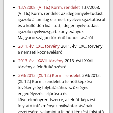
137/2008. (V. 16.) Korm. rendelet
137/2008.
(V. 16.) Korm. rendelet az idegennyelv-tudást
igazoló államilag elismert nyelvvizsgáztatásról
és a külföldön kiállított, idegennyelv-tudást
igazoló nyelvvizsga-bizonyítványok
Magyarországon történő honosításáról
2011. évi CXC. törvény
2011. évi CXC. törvény
a nemzeti köznevelésről
2013. évi LXXVII. törvény
2013. évi LXXVII.
törvény a felnőttképzésről
393/2013. (XI. 12.) Korm. rendelet
393/2013.
(XI. 12.) Korm. rendelet a felnőttképzési
tevékenység folytatásához szükséges
engedélyezési eljárásra és
követelményrendszerre, a felnőttképzést
folytató intézmények nyilvántartásának
vezetésére, valamint a felnőttképzést folytató