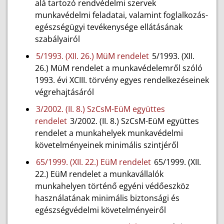
alá tartozó rendvédelmi szervek
munkavédelmi feladatai, valamint foglalkozás-
egészségügyi tevékenysége ellátásának
szabályairól
5/1993. (XII. 26.) MüM rendelet
5/1993. (XII.
26.) MüM rendelet a munkavédelemről szóló
1993. évi XCIII. törvény egyes rendelkezéseinek
végrehajtásáról
3/2002. (II. 8.) SzCsM-EüM együttes
rendelet
3/2002. (II. 8.) SzCsM-EüM együttes
rendelet a munkahelyek munkavédelmi
követelményeinek minimális szintjéről
65/1999. (XII. 22.) EüM rendelet
65/1999. (XII.
22.) EüM rendelet a munkavállalók
munkahelyen történő egyéni védőeszköz
használatának minimális biztonsági és
egészségvédelmi követelményeiről