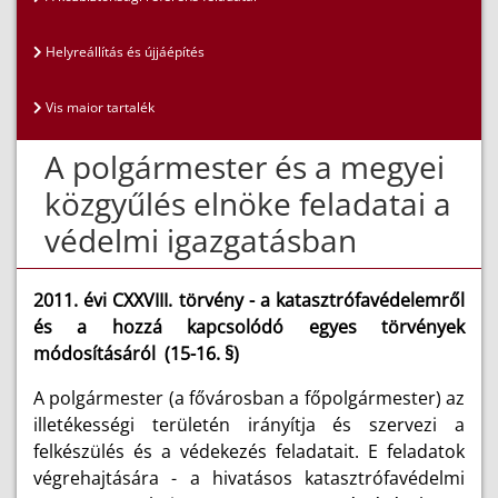
Helyreállítás és újjáépítés
Vis maior tartalék
A polgármester és a megyei
közgyűlés elnöke feladatai a
védelmi igazgatásban
2011. évi CXXVIII. törvény - a katasztrófavédelemről
és a hozzá kapcsolódó egyes törvények
módosításáról (15-16. §)
A polgármester (a fővárosban a főpolgármester) az
illetékességi területén irányítja és szervezi a
felkészülés és a védekezés feladatait. E feladatok
végrehajtására - a hivatásos katasztrófavédelmi