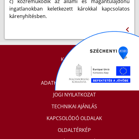
c) közreműködik az állami és magántulajdonú
ingatlanokban keletkezett károkkal kapcsolatos
kárenyhítésben.
KAPCSOLAT
IMPRESSZUM
ADATKEZELÉSI TÁJÉKOZTATÓ
JOGI NYILATKOZAT
TECHNIKAI AJÁNLÁS
KAPCSOLÓDÓ OLDALAK
OLDALTÉRKÉP