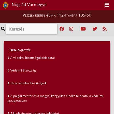
Nógrád Vármegye
Veszély esetén hívja a 112-t vagy a 105-öt!
Lakosság
>
Védelmi igazgatás
>
Tartalomjegyzék
A polgármester és a megyei közgyűlés elnöke
A védelmi bizottságok feladatai
feladatai a védelmi igazgatásban
Védelmi Bizottság
Helyi védelmi bizottságok
A polgármester és a megyei közgyűlés elnöke feladatai a védelmi
igazgatásban
A közbiztonsági referens feladatai