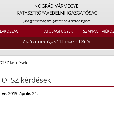
NÓGRÁD VÁRMEGYEI
KATASZTRÓFAVÉDELMI IGAZGATÓSÁG
„Magyarország szolgálatában a biztonságért”
LAKOSSÁG
HATÓSÁGI ÜGYEK
SZAKMAI TÁJÉKO
Veszély esetén hívja a 112-t vagy a 105-öt!
 OTSZ kérdések
 OTSZ kérdések
ítve: 2019. április 24.