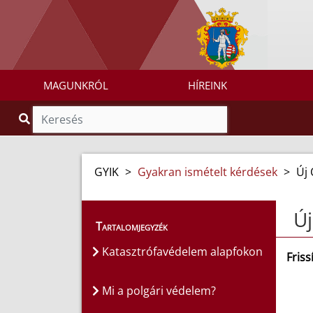
MAGUNKRÓL
HÍREINK
GYIK
>
Gyakran ismételt kérdések
>
Új
Új
Tartalomjegyzék
Katasztrófavédelem alapfokon
Friss
Mi a polgári védelem?