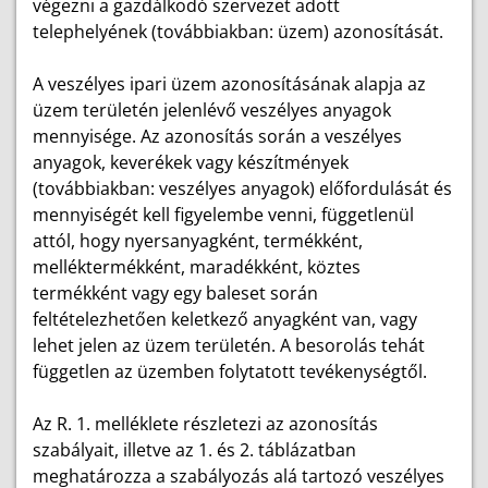
végezni a gazdálkodó szervezet adott
telephelyének (továbbiakban: üzem) azonosítását.
A veszélyes ipari üzem azonosításának alapja az
üzem területén jelenlévő veszélyes anyagok
mennyisége. Az azonosítás során a veszélyes
anyagok, keverékek vagy készítmények
(továbbiakban: veszélyes anyagok) előfordulását és
mennyiségét kell figyelembe venni, függetlenül
attól, hogy nyersanyagként, termékként,
melléktermékként, maradékként, köztes
termékként vagy egy baleset során
feltételezhetően keletkező anyagként van, vagy
lehet jelen az üzem területén. A besorolás tehát
független az üzemben folytatott tevékenységtől.
Az R. 1. melléklete részletezi az azonosítás
szabályait, illetve az 1. és 2. táblázatban
meghatározza a szabályozás alá tartozó veszélyes