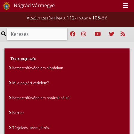
Nógrád Vármegye
Veszély esetén hívja a 112-t vagy a 105-öt!
GYIK
>
Gyakran ismételt kérdések
>
Tartalomjegyzék
Hatósági munka – Iparbiztonság
Katasztrófavédelem alapfokon
Mi a polgári védelem?
Katasztrófavédelem határok nélkül
Karrier
Tűzjelzés, téves jelzés