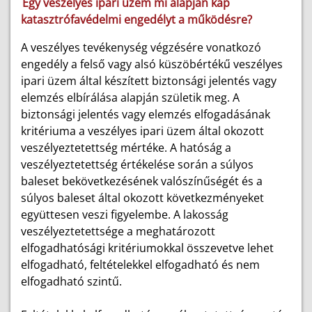
Egy veszélyes ipari üzem mi alapján kap
katasztrófavédelmi engedélyt a működésre?
A veszélyes tevékenység végzésére vonatkozó
engedély a felső vagy alsó küszöbértékű veszélyes
ipari üzem által készített biztonsági jelentés vagy
elemzés elbírálása alapján születik meg. A
biztonsági jelentés vagy elemzés elfogadásának
kritériuma a veszélyes ipari üzem által okozott
veszélyeztetettség mértéke. A hatóság a
veszélyeztetettség értékelése során a súlyos
baleset bekövetkezésének valószínűségét és a
súlyos baleset által okozott következményeket
együttesen veszi figyelembe. A lakosság
veszélyeztetettsége a meghatározott
elfogadhatósági kritériumokkal összevetve lehet
elfogadható, feltételekkel elfogadható és nem
elfogadható szintű.