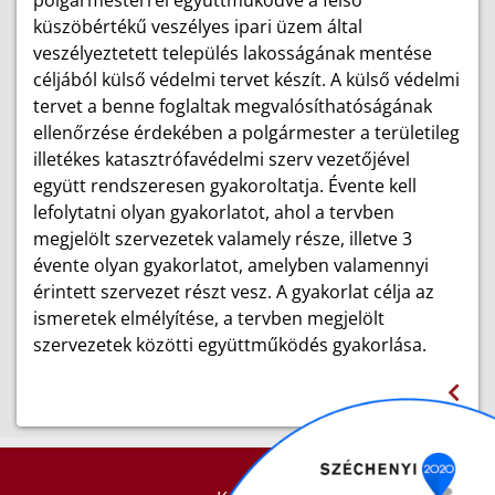
polgármesterrel együttműködve a felső
küszöbértékű veszélyes ipari üzem által
veszélyeztetett település lakosságának mentése
céljából külső védelmi tervet készít. A külső védelmi
tervet a benne foglaltak megvalósíthatóságának
ellenőrzése érdekében a polgármester a területileg
illetékes katasztrófavédelmi szerv vezetőjével
együtt rendszeresen gyakoroltatja. Évente kell
lefolytatni olyan gyakorlatot, ahol a tervben
megjelölt szervezetek valamely része, illetve 3
évente olyan gyakorlatot, amelyben valamennyi
érintett szervezet részt vesz. A gyakorlat célja az
ismeretek elmélyítése, a tervben megjelölt
szervezetek közötti együttműködés gyakorlása.