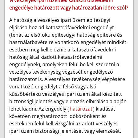
A veszélyes ipari üzemek katasztrófavédelmi
engedélye határozott vagy határozatlan időre szól?
A hatóság a veszélyes ipari üzem építésügyi
eljárásaihoz ad katasztrófavédelmi engedélyt
(tehát az elsőfokú építésügyi hatóság építésre és
használatbavételre vonatkozó engedélyét mindkét
esetben meg kell előznie a katasztrófavédelmi
hatóság által kiadott katasztrófavédelmi
engedélynek), amelyeken felül be kell szerezni a
veszélyes tevékenység végzését engedélyező
határozatot is. A veszélyes tevékenység végzésére
vonatkozó engedélyt a felső vagy alsó
küszöbértékű veszélyes ipari üzem által készített
biztonsági jelentés vagy elemzés elbírálása alapján
lehet kiadni. Az engedély (
határozat
) kiadását
követően meghatározott időközönként és
esetekben felül kell vizsgálni az adott veszélyes
ipari üzem biztonsági jelentését vagy elemzését.