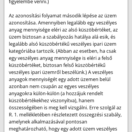
figyelembe venni.)
Az azonosítási folyamat második lépése az üzem
azonosítása. Amennyiben legalább egy veszélyes
anyag mennyisége eléri az alsó küszöbértéket, az
üzem biztosan a szabályozás hatálya alá esik, és
legalább alsó küszöbértékű veszélyes ipari üzem
kategóriába tartozik. (Abban az esetben, ha csak
egy veszélyes anyag mennyisége is eléri a felső
küszöbértéket, biztosan felső küszöbértékű
veszélyes ipari üzemről beszélünk.) A veszélyes
anyagok mennyiségét egy adott üzemen belül
azonban nem csupán az egyes veszélyes
anyagokra külön-külön (a hozzájuk rendelt
küszöbértékekhez viszonyítva), hanem
összességében is meg kell vizsgálni. Erre szolgál az
R. 1. mellékletében részletezett összegzési szabály,
amelynek alkalmazásával pontosan
meghatározható, hogy egy adott üzem veszélyes