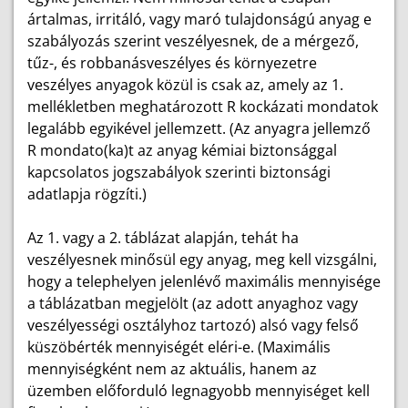
ártalmas, irritáló, vagy maró tulajdonságú anyag e
szabályozás szerint veszélyesnek, de a mérgező,
tűz-, és robbanásveszélyes és környezetre
veszélyes anyagok közül is csak az, amely az 1.
mellékletben meghatározott R kockázati mondatok
legalább egyikével jellemzett. (Az anyagra jellemző
R mondato(ka)t az anyag kémiai biztonsággal
kapcsolatos jogszabályok szerinti biztonsági
adatlapja rögzíti.)
Az 1. vagy a 2. táblázat alapján, tehát ha
veszélyesnek minősül egy anyag, meg kell vizsgálni,
hogy a telephelyen jelenlévő maximális mennyisége
a táblázatban megjelölt (az adott anyaghoz vagy
veszélyességi osztályhoz tartozó) alsó vagy felső
küszöbérték mennyiségét eléri-e. (Maximális
mennyiségként nem az aktuális, hanem az
üzemben előforduló legnagyobb mennyiséget kell