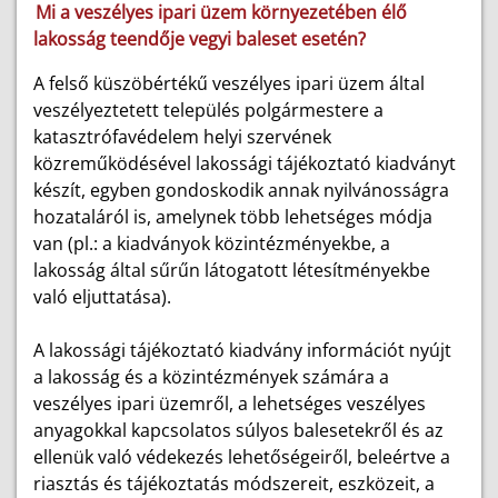
Mi a veszélyes ipari üzem környezetében élő
lakosság teendője vegyi baleset esetén?
A felső küszöbértékű veszélyes ipari üzem által
veszélyeztetett település polgármestere a
katasztrófavédelem helyi szervének
közreműködésével lakossági tájékoztató kiadványt
készít, egyben gondoskodik annak nyilvánosságra
hozataláról is, amelynek több lehetséges módja
van (pl.: a kiadványok közintézményekbe, a
lakosság által sűrűn látogatott létesítményekbe
való eljuttatása).
A lakossági tájékoztató kiadvány információt nyújt
a lakosság és a közintézmények számára a
veszélyes ipari üzemről, a lehetséges veszélyes
anyagokkal kapcsolatos súlyos balesetekről és az
ellenük való védekezés lehetőségeiről, beleértve a
riasztás és tájékoztatás módszereit, eszközeit, a