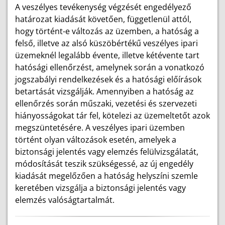
A veszélyes tevékenység végzését engedélyező
határozat kiadását követően, függetlenül attól,
hogy történt-e változás az üzemben, a hatóság a
felső, illetve az alsó küszöbértékű veszélyes ipari
üzemeknél legalább évente, illetve kétévente tart
hatósági ellenőrzést, amelynek során a vonatkozó
jogszabályi rendelkezések és a hatósági előírások
betartását vizsgálják. Amennyiben a hatóság az
ellenőrzés során műszaki, vezetési és szervezeti
hiányosságokat tár fel, kötelezi az üzemeltetőt azok
megszüntetésére. A veszélyes ipari üzemben
történt olyan változások esetén, amelyek a
biztonsági jelentés vagy elemzés felülvizsgálatát,
módosítását teszik szükségessé, az új engedély
kiadását megelőzően a hatóság helyszíni szemle
keretében vizsgálja a biztonsági jelentés vagy
elemzés valóságtartalmát.