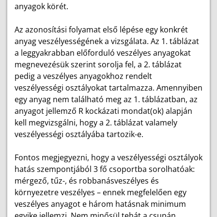
anyagok körét.
Az azonosítási folyamat első lépése egy konkrét
anyag veszélyességének a vizsgálata. Az 1. táblázat
a leggyakrabban előforduló veszélyes anyagokat
megnevezésük szerint sorolja fel, a 2. táblázat
pedig a veszélyes anyagokhoz rendelt
veszélyességi osztályokat tartalmazza. Amennyiben
egy anyag nem található meg az 1. táblázatban, az
anyagot jellemző R kockázati mondat(ok) alapján
kell megvizsgálni, hogy a 2. táblázat valamely
veszélyességi osztályába tartozik-e.
Fontos megjegyezni, hogy a veszélyességi osztályok
hatás szempontjából 3 fő csoportba sorolhatóak:
mérgező, tűz-, és robbanásveszélyes és
környezetre veszélyes – ennek megfelelően egy
veszélyes anyagot e három hatásnak minimum
egyike jellemzi. Nem minősül tehát a csupán