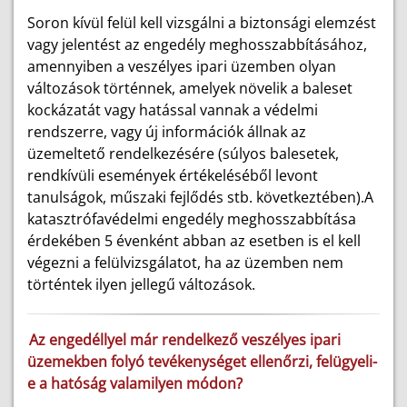
Soron kívül felül kell vizsgálni a biztonsági elemzést
vagy jelentést az engedély meghosszabbításához,
amennyiben a veszélyes ipari üzemben olyan
változások történnek, amelyek növelik a baleset
kockázatát vagy hatással vannak a védelmi
rendszerre, vagy új információk állnak az
üzemeltető rendelkezésére (súlyos balesetek,
rendkívüli események értékeléséből levont
tanulságok, műszaki fejlődés stb. következtében).A
katasztrófavédelmi engedély meghosszabbítása
érdekében 5 évenként abban az esetben is el kell
végezni a felülvizsgálatot, ha az üzemben nem
történtek ilyen jellegű változások.
Az engedéllyel már rendelkező veszélyes ipari
üzemekben folyó tevékenységet ellenőrzi, felügyeli-
e a hatóság valamilyen módon?