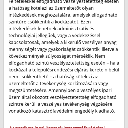
Feltételekkel elfogadható veszélyeztetettség esetén
a hatóság kötelezi az üzemeltetőt olyan
intézkedések meghozatalára, amelyek elfogadható
szintűre csökkentik a kockázatot. Ezen
intézkedések lehetnek adminisztratív és
technológiai jellegűek, vagy a védekezéssel
kapcsolatosak, amelyek a kikerülő veszélyes anyag
mennyiségét vagy gyakoriságát csökkentik, illetve a
következmények súlyosságát mérséklik. Nem
elfogadható szintű veszélyeztetettség esetén – ha a
kockázat a településrendezési eljárás keretein belül
nem csökkenthető – a hatóság kötelezi az
üzemeltetőt a tevékenység korlátozására vagy
megszüntetésére. Amennyiben a veszélyes ipari
üzem által okozott veszélyeztetettség elfogadható
szintre kerül, a veszélyes tevékenység végzésére
vonatkozó katasztrófavédelmi engedély kiadható.