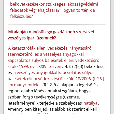
bekövetkezésekor szükséges lakosságvédelmi
feladatok végrehajtására? Hogyan történik a
felkészülés?
Mi alapján minősül egy gazdálkodó szervezet
veszélyes ipari üzemnek?
A katasztrófák elleni védekezés irányításáról,
szervezetéről és a veszélyes anyagokkal
kapcsolatos súlyos balesetek elleni védekezésről
szóló 1999. évi LXXIV. törvény
4. § (2)-(3) bekezdése
és
a veszélyes anyagokkal kapcsolatos súlyos
balesetek elleni védekezésről szóló 18/2006. (I. 26.)
kormányrendelet
(R.) 2. §-a alapján a legelső és
legfontosabb lépés annak vizsgálata, hogy a
szóban forgó tevékenységre (üzemre,
létesítményre) kiterjed-e a szabályozás
hatálya
.
Amennyiben kiterjed, az alábbiak szerint el kell