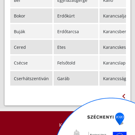
Bér
Egyházasgerge
Kálló
Bokor
Erdőkürt
Karancsalja
Buják
Erdőtarcsa
Karancsberény
Cered
Etes
Karancskeszi
Csécse
Felsőtold
Karancslapujtő
Cserhátszentiván
Garáb
Karancsság
KAPCSOLAT