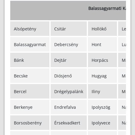
Balassagyarmati Katas
Alsópetény
Csitár
Hollókő
Legén
Balassagyarmat
Debercsény
Hont
Ludán
Bánk
Dejtár
Horpács
Magya
Becske
Diósjenő
Hugyag
Magya
Bercel
Drégelypalánk
Iliny
Mohor
Berkenye
Endrefalva
Ipolyszög
Nagyl
Borsosberény
Érsekvadkert
Ipolyvece
Nagyo