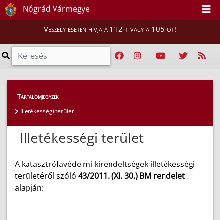
Nógrád Vármegye
Veszély esetén hívja a 112-t vagy a 105-öt!
Magunkról
>
Katasztrófavédelmi kirendeltségek
Tartalomjegyzék
>
Illetékességi terület
Illetékességi terület
Illetékességi terület
A katasztrófavédelmi kirendeltségek illetékességi
területéről szóló
43/2011. (XI. 30.) BM rendelet
alapján: