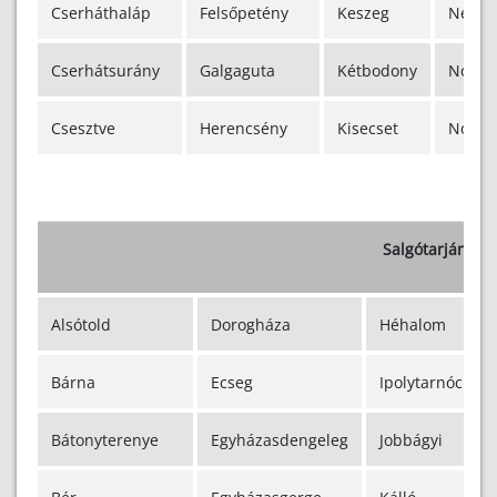
Cserháthaláp
Felsőpetény
Keszeg
Nézsa
Cserhátsurány
Galgaguta
Kétbodony
Nógrá
Csesztve
Herencsény
Kisecset
Nógrá
Salgótarjáni Ka
Alsótold
Dorogháza
Héhalom
Bárna
Ecseg
Ipolytarnóc
Bátonyterenye
Egyházasdengeleg
Jobbágyi