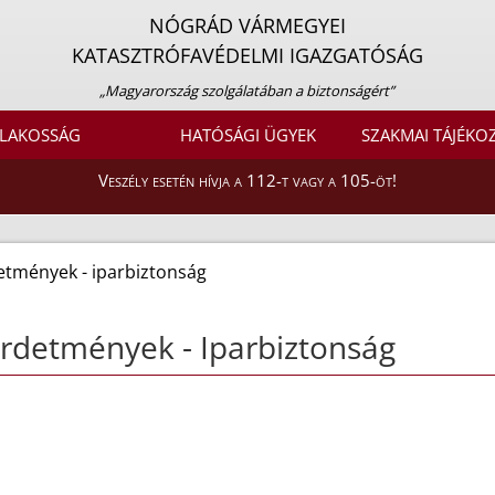
NÓGRÁD VÁRMEGYEI
KATASZTRÓFAVÉDELMI IGAZGATÓSÁG
„Magyarország szolgálatában a biztonságért”
LAKOSSÁG
HATÓSÁGI ÜGYEK
SZAKMAI TÁJÉKO
Veszély esetén hívja a 112-t vagy a 105-öt!
etmények - iparbiztonság
rdetmények - Iparbiztonság