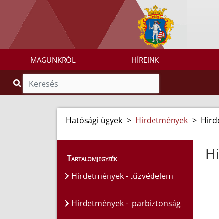
MAGUNKRÓL
HÍREINK
Hatósági ügyek
>
Hirdetmények
>
Hird
Hi
Tartalomjegyzék
Hirdetmények - tűzvédelem
Hirdetmények - iparbiztonság