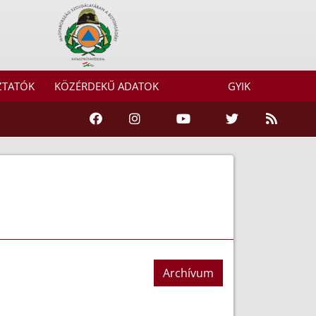
ZTATÓK
KÖZÉRDEKŰ ADATOK
GYIK
Archívum