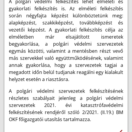
A polgári védelmi felkészítés lehet elméleti és
gyakorlati felkészítés is. Az elméleti felkészítés
során négyfajta képzést különböztetünk meg:
alapképzést, szakkiképzést, továbbképzést és
vezetői képzést. A gyakorlati felkészítés célja az
elméletben már elsajátított ismeretek
begyakorlása, a polgári védelmi szervezetek
egymás közötti, valamint a mentésben részt vevő
más szervekkel való együttműködésének, valamint
annak gyakorlása, hogy a szervezetek tagjai a
megadott időn belül tudjanak reagálni egy kialakult
helyzet esetén a riasztásra.
A polgári védelmi szervezetek felkészítésének
részletes szabályait jelenleg a polgári védelmi
szervezetek 2021. évi katasztrófavédelmi
felkészítésének rendjéről szóló 2/2021. (II.19.) BM
OKF főigazgatói utasítás tartalmazza.