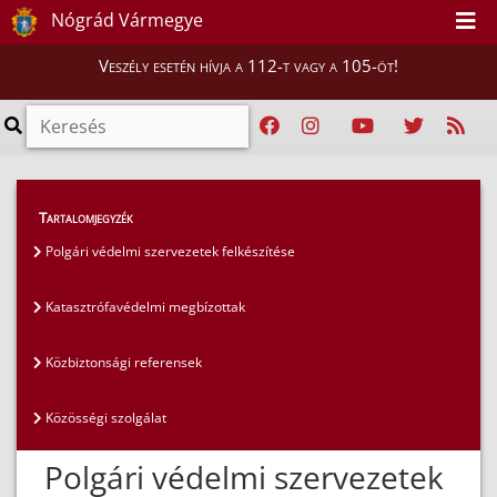
Nógrád Vármegye
Veszély esetén hívja a 112-t vagy a 105-öt!
Lakosság
>
Lakosságfelkészítés
>
Tartalomjegyzék
Polgári védelmi szervezetek felkészítése
Polgári védelmi szervezetek felkészítése
Katasztrófavédelmi megbízottak
Közbiztonsági referensek
Közösségi szolgálat
Polgári védelmi szervezetek