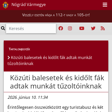
Nógrád Vármegye
Veszély esetén hívja a 112-t vagy a 105-öt!
Híreink
>
Hírek
Tartalomjegyzék
Közúti balesetek és kidőlt fák adtak munkát
tűzoltóinknak
Közúti balesetek és kidőlt fák
adtak munkát tűzoltóinknak
2026. június 10. 11:34
Érintőlegesen összeütközött egy turistabusz és két