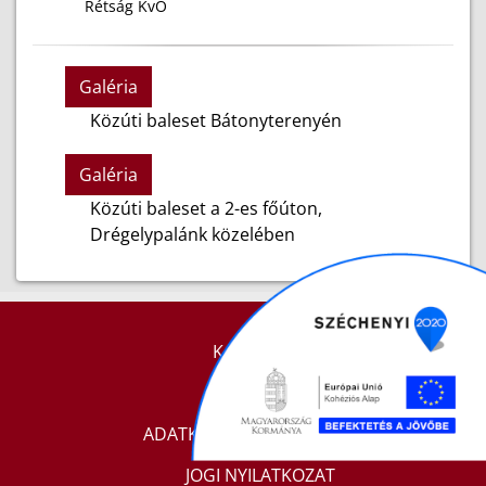
Rétság KvŐ
Galéria
Közúti baleset Bátonyterenyén
Galéria
Közúti baleset a 2-es főúton,
Drégelypalánk közelében
KAPCSOLAT
IMPRESSZUM
ADATKEZELÉSI TÁJÉKOZTATÓ
JOGI NYILATKOZAT