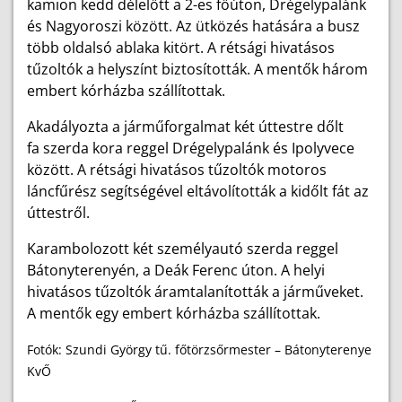
kamion kedd délelőtt a 2-es főúton, Drégelypalánk
és Nagyoroszi között. Az ütközés hatására a busz
több oldalsó ablaka kitört. A rétsági hivatásos
tűzoltók a helyszínt biztosították. A mentők három
embert kórházba szállítottak.
Akadályozta a járműforgalmat két úttestre dőlt
fa szerda kora reggel Drégelypalánk és Ipolyvece
között. A rétsági hivatásos tűzoltók motoros
láncfűrész segítségével eltávolították a kidőlt fát az
úttestről.
Karambolozott két személyautó szerda reggel
Bátonyterenyén, a Deák Ferenc úton. A helyi
hivatásos tűzoltók áramtalanították a járműveket.
A mentők egy embert kórházba szállítottak.
Fotók: Szundi György tű. főtörzsőrmester – Bátonyterenye
KvŐ