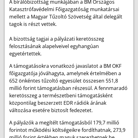
A bírálóbizottság munkájában a BM Országos
Katasztrófavédelmi Főigazgatóság munkatársai
mellett a Magyar Tűzoltó Szövetség által delegált
tagok is részt vettek.
A bizottság tagjai a pályázati keretösszeg
felosztásának alapelveivel egyhangúan
egyetértettek.
A támogatásokra vonatkozó javaslatot a BM OKF
főigazgatója jóváhagyta, amelynek értelmében a
652 önkéntes tűzoltó egyesület összesen 551,8
millió forint támogatásban részesül. A fennmaradó
keretösszeg a természetbeni támogatásként
központilag beszerzett EDR rádiók árának
változása esetére biztosít fedezetet.
A pályázók a megítélt támogatásból 179,7 millió
forintot működési költségeikre fordíthatnak, 273,9
millió forint értékben maguk szerezhetnek be