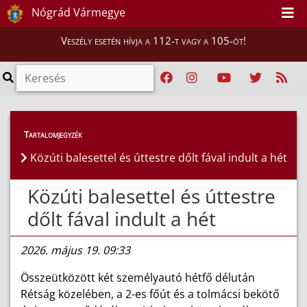
Nógrád Vármegye
Veszély esetén hívja a 112-t vagy a 105-öt!
Híreink
>
Hírek
Tartalomjegyzék
Közúti balesettel és úttestre dőlt fával indult a hét
Közúti balesettel és úttestre
dőlt fával indult a hét
2026. május 19. 09:33
Összeütközött két személyautó hétfő délután
Rétság közelében, a 2-es főút és a tolmácsi bekötő