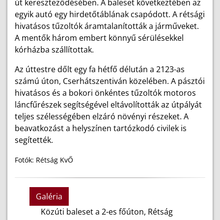
út kereszteződésében. A baleset következtében az
egyik autó egy hirdetőtáblának csapódott. A rétsági
hivatásos tűzoltók áramtalanították a járműveket.
A mentők három embert könnyű sérülésekkel
kórházba szállítottak.
Az úttestre dőlt egy fa hétfő délután a 2123-as
számú úton, Cserhátszentiván közelében. A pásztói
hivatásos és a bokori önkéntes tűzoltók motoros
láncfűrészek segítségével eltávolították az útpályát
teljes szélességében elzáró növényi részeket. A
beavatkozást a helyszínen tartózkodó civilek is
segítették.
Fotók: Rétság KvŐ
Galéria
Közúti baleset a 2-es főúton, Rétság