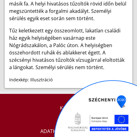
másik fa. A helyi hivatásos tűzoltók rövid időn belül
megszüntették a forgalmi akadályt. Személyi
sérülés egyik eset során sem történt.
Tűz keletkezett egy összeomlott, lakatlan családi
ház egyik helyiségében vasárnap este
Nógrádszakálon, a Palóc úton. A helyiségben
összehordott ruhák és ablakkeret égett. A
szécsényi hivatásos tűzoltók vízsugárral eloltották
a lángokat. Személyi sérülés nem történt.
Indexkép: Illusztráció
KAPCSOLAT
IMPRESSZUM
ADATKEZELÉSI TÁJÉKOZTATÓ