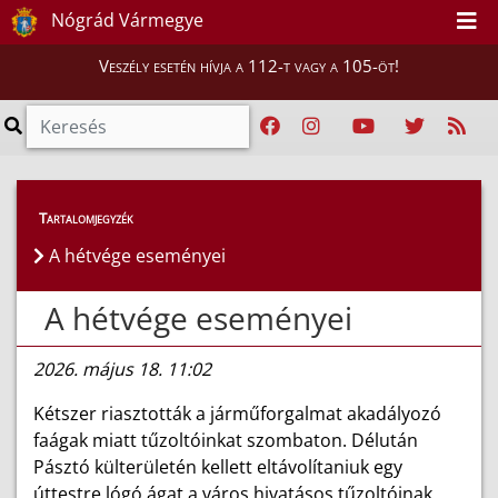
Nógrád Vármegye
Veszély esetén hívja a 112-t vagy a 105-öt!
Híreink
>
Hírek
Tartalomjegyzék
A hétvége eseményei
A hétvége eseményei
2026. május 18. 11:02
Kétszer riasztották a járműforgalmat akadályozó
faágak miatt tűzoltóinkat szombaton. Délután
Pásztó külterületén kellett eltávolítaniuk egy
úttestre lógó ágat a város hivatásos tűzoltóinak,