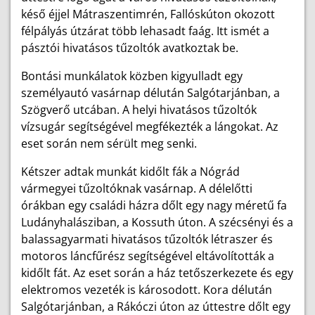
késő éjjel Mátraszentimrén, Fallóskúton okozott
félpályás útzárat több lehasadt faág. Itt ismét a
pásztói hivatásos tűzoltók avatkoztak be.
Bontási munkálatok közben kigyulladt egy
személyautó vasárnap délután Salgótarjánban, a
Szögverő utcában. A helyi hivatásos tűzoltók
vízsugár segítségével megfékezték a lángokat. Az
eset során nem sérült meg senki.
Kétszer adtak munkát kidőlt fák a Nógrád
vármegyei tűzoltóknak vasárnap. A délelőtti
órákban egy családi házra dőlt egy nagy méretű fa
Ludányhalásziban, a Kossuth úton. A szécsényi és a
balassagyarmati hivatásos tűzoltók létraszer és
motoros láncfűrész segítségével eltávolították a
kidőlt fát. Az eset során a ház tetőszerkezete és egy
elektromos vezeték is károsodott. Kora délután
Salgótarjánban, a Rákóczi úton az úttestre dőlt egy