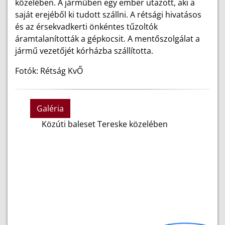
közelében. A járműben egy ember utazott, aki a
saját erejéből ki tudott szállni. A rétsági hivatásos
és az érsekvadkerti önkéntes tűzoltók
áramtalanították a gépkocsit. A mentőszolgálat a
jármű vezetőjét kórházba szállította.
Fotók: Rétság KvŐ
Galéria
Közúti baleset Tereske közelében