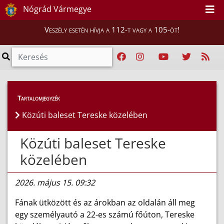
Nógrád Vármegye
Veszély esetén hívja a 112-t vagy a 105-öt!
Híreink
>
Hírek
Tartalomjegyzék
Közúti baleset Tereske közelében
Közúti baleset Tereske
közelében
2026. május 15. 09:32
Fának ütközött és az árokban az oldalán áll meg
egy személyautó a 22-es számú főúton, Tereske