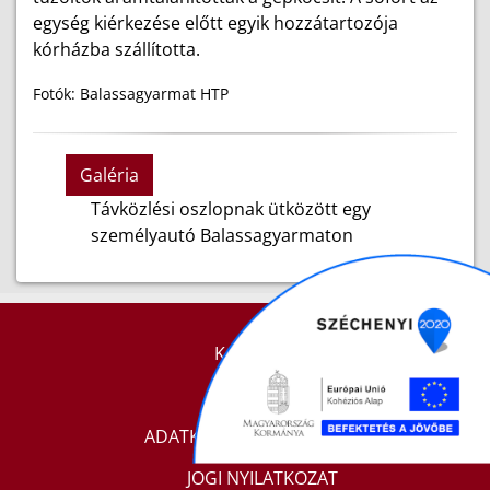
egység kiérkezése előtt egyik hozzátartozója
kórházba szállította.
Fotók: Balassagyarmat HTP
Galéria
Távközlési oszlopnak ütközött egy
személyautó Balassagyarmaton
KAPCSOLAT
IMPRESSZUM
ADATKEZELÉSI TÁJÉKOZTATÓ
JOGI NYILATKOZAT