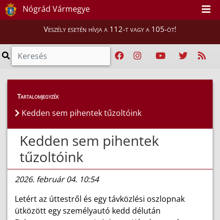
Nógrád Vármegye
Veszély esetén hívja a 112-t vagy a 105-öt!
Híreink
>
Hírek
Tartalomjegyzék
Kedden sem pihentek tűzoltóink
Kedden sem pihentek
tűzoltóink
2026. február 04. 10:54
Letért az úttestről és egy távközlési oszlopnak
ütközött egy személyautó kedd délután