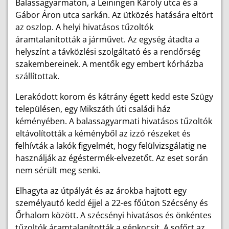
Balassagyarmaton, a Leiningen Károly utca és a
Gábor Áron utca sarkán. Az ütközés hatására eltört
az oszlop. A helyi hivatásos tűzoltók
áramtalanították a járművet. Az egység átadta a
helyszínt a távközlési szolgáltató és a rendőrség
szakembereinek. A mentők egy embert kórházba
szállítottak.
Lerakódott korom és kátrány égett kedd este Szügy
településen, egy Mikszáth úti családi ház
kéményében. A balassagyarmati hivatásos tűzoltók
eltávolították a kéményből az izzó részeket és
felhívták a lakók figyelmét, hogy felülvizsgálatig ne
használják az égéstermék-elvezetőt. Az eset során
nem sérült meg senki.
Elhagyta az útpályát és az árokba hajtott egy
személyautó kedd éjjel a 22-es főúton Szécsény és
Őrhalom között. A szécsényi hivatásos és önkéntes
tűzoltók áramtalanították a gépkocsit. A sofőrt az