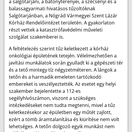
a salgótarjáni, a bátonyterenyei, a szécsényi és a
balassagyarmati hivatásos tűzoltóknak
Salgótarjánban, a Nógrád Vármegyei Szent Lázár
Kórház-Rendelőintézet területén. A gyakorlaton
részt vettek a katasztrófavédelmi műveleti
szolgálat szakemberei is.
A feltételezés szerint
tűz keletkezett a kórház
onkológiai épületének tetején. Vélelmezhetően a
javítási munkálatok során gyulladt ki a gépészeti tér
és a tető mintegy tíz négyzetméteren. A lángok a
tetőn és a harmadik emeleten tartózkodó
embereket is veszélyeztették. Az esetet egy helyi
szakember bejelentette a 112-es
segélyhívószámon, viszont a szükséges
intézkedéseket nem tudta megtenni, mivel a tűz
keletkezésekor az épületben egy műtét zajlott,
ezért a tömb áramtalanítása és kiürítése nem volt
lehetséges.
A tetőn dolgozó egyik munkást nem