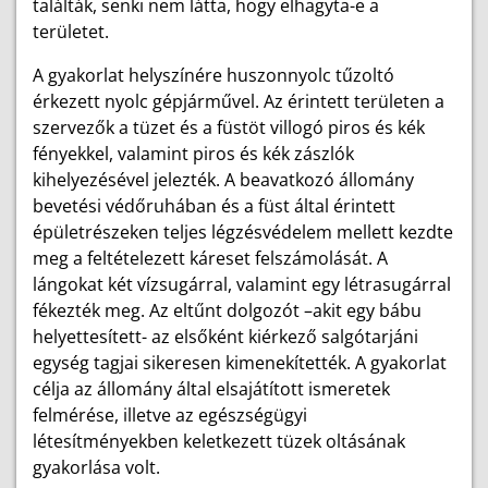
találták, senki nem látta, hogy elhagyta-e a
területet.
A gyakorlat helyszínére huszonnyolc tűzoltó
érkezett nyolc gépjárművel. Az érintett területen a
szervezők a tüzet és a füstöt villogó piros és kék
fényekkel, valamint piros és kék zászlók
kihelyezésével jelezték. A beavatkozó állomány
bevetési védőruhában és a füst által érintett
épületrészeken teljes légzésvédelem mellett kezdte
meg a feltételezett káreset felszámolását. A
lángokat két vízsugárral, valamint egy létrasugárral
fékezték meg. Az eltűnt dolgozót –akit egy bábu
helyettesített- az elsőként kiérkező salgótarjáni
egység tagjai sikeresen kimenekítették. A gyakorlat
célja az állomány által elsajátított ismeretek
felmérése, illetve az egészségügyi
létesítményekben keletkezett tüzek oltásának
gyakorlása volt.