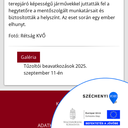
terepjáró képességű járművekkel juttatták fel a
hegytetőre a mentőszolgált munkatársait és
biztosították a helyszínt. Az eset során egy ember
elhunyt.
Fotó: Rétság KVŐ
Galéria
Tűzoltói beavatkozások 2025.
szeptember 11-én
KAPCSOLAT
IMPRESSZUM
ADATKEZELÉSI TÁJÉKOZTATÓ