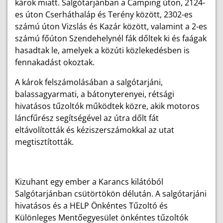
károk miatt. Salgótarjánban a Camping úton, 2124-
es úton Cserháthaláp és Terény között, 2302-es
számú úton Vizslás és Kazár között, valamint a 2-es
számú főúton Szendehelynél fák dőltek ki és faágak
hasadtak le, amelyek a közúti közlekedésben is
fennakadást okoztak.
A károk felszámolásában a salgótarjáni,
balassagyarmati, a bátonyterenyei, rétsági
hivatásos tűzoltók működtek közre, akik motoros
láncfűrész segítségével az útra dőlt fát
eltávolították és kéziszerszámokkal az utat
megtisztították.
Kizuhant egy ember a Karancs kilátóból
Salgótarjánban csütörtökön délután. A salgótarjáni
hivatásos és a HELP Önkéntes Tűzoltó és
Különleges Mentőegyesület önkéntes tűzoltók