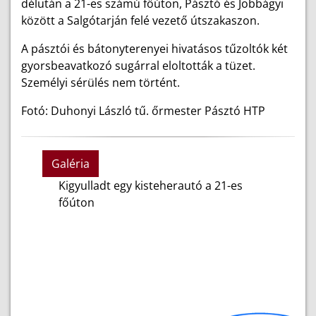
délután a 21-es számú főúton, Pásztó és Jobbágyi
között a Salgótarján felé vezető útszakaszon.
A pásztói és bátonyterenyei hivatásos tűzoltók két
gyorsbeavatkozó sugárral eloltották a tüzet.
Személyi sérülés nem történt.
Fotó: Duhonyi László tű. őrmester Pásztó HTP
Galéria
Kigyulladt egy kisteherautó a 21-es
főúton