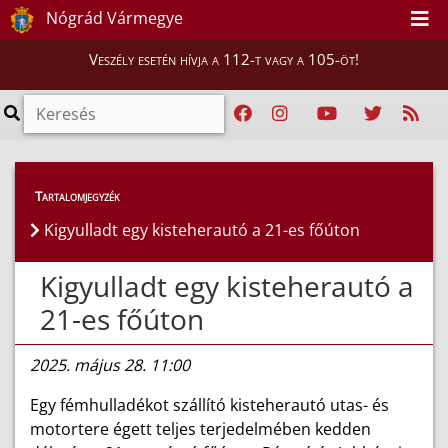
Nógrád Vármegye
Veszély esetén hívja a 112-t vagy a 105-öt!
Híreink
>
Hírek
Tartalomjegyzék
Kigyulladt egy kisteherautó a 21-es főúton
Kigyulladt egy kisteherautó a
21-es főúton
2025. május 28. 11:00
Egy fémhulladékot szállító kisteherautó utas- és
motortere égett teljes terjedelmében kedden