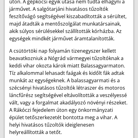
úton. A gépkocsi egyik utasa nem tudta elhagyni a
járművet. A salgótarjáni hivatásos tűzoltók
feszítővágó segítségével kiszabadították a sérültet,
majd átadták a mentőszolgálat munkatársainak,
akik súlyos sérülésekkel szállították kórházba. Az
egységek mindkét járművet áramtalanították.
A csütörtöki nap folyamán tizenegyszer kellett
beavatkozniuk a Nógrád vármegyei tűzoltóknak a
keddi vihar okozta károk miatt Balassagyarmaton.
Tíz alkalommal lehasadt faágak és kidőlt fák adtak
munkát az egységeknek. A balassagyarmati és a
szécsényi hivatásos tűzoltók létraszer és motoros
láncfűrész segítségével eltávolították a veszélyessé
vált, vagy a forgalmat akadályozó növényi részeket.
A Rákóczi fejedelem úton egy önkormányzati
épület tetőszerkezetét bontotta meg a vihar. A
helyi hivatásos tűzoltók ideiglenesen
helyreállították a tetőt.