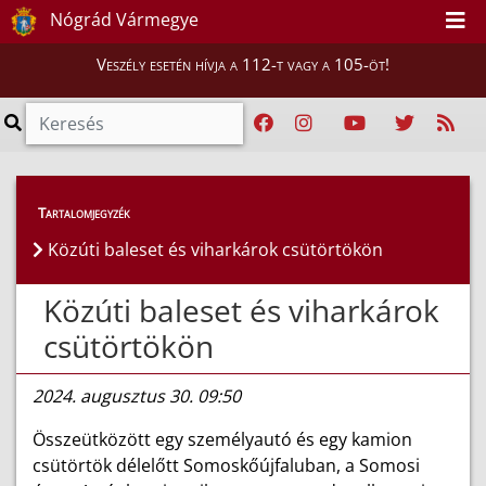
Nógrád Vármegye
Veszély esetén hívja a 112-t vagy a 105-öt!
Híreink
>
Hírek
Tartalomjegyzék
Közúti baleset és viharkárok csütörtökön
Közúti baleset és viharkárok
csütörtökön
2024. augusztus 30. 09:50
Összeütközött egy személyautó és egy kamion
csütörtök délelőtt Somoskőújfaluban, a Somosi