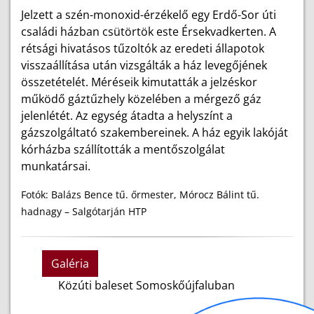
Jelzett a szén-monoxid-érzékelő egy Erdő-Sor úti
családi házban csütörtök este Érsekvadkerten. A
rétsági hivatásos tűzoltók az eredeti állapotok
visszaállítása után vizsgálták a ház levegőjének
összetételét. Méréseik kimutatták a jelzéskor
működő gáztűzhely közelében a mérgező gáz
jelenlétét. Az egység átadta a helyszínt a
gázszolgáltató szakembereinek. A ház egyik lakóját
kórházba szállították a mentőszolgálat
munkatársai.
Fotók: Balázs Bence tű. őrmester, Mórocz Bálint tű.
hadnagy – Salgótarján HTP
Galéria
Közúti baleset Somoskőújfaluban